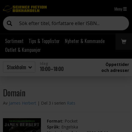
Meny
Sortiment
Tips & Topplistor
Nyheter & Kommande
Outlet & Kampanjer
Idag
Öppettider
10:00–18:00
och adresser
Domain
Av
James Herbert
| Del 3 i serien
Rats
Format:
Pocket
Språk:
Engelska