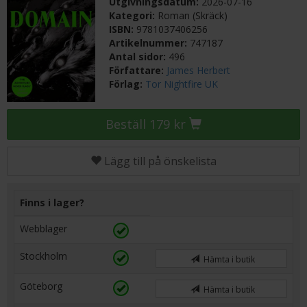
Utgivningsdatum:
2026-07-16
Kategori:
Roman (Skräck)
ISBN:
9781037406256
Artikelnummer:
747187
Antal sidor:
496
Författare:
James Herbert
Förlag:
Tor Nightfire UK
Beställ 179 kr
Lägg till på önskelista
Finns i lager?
Webblager
Stockholm
Hämta i butik
Göteborg
Hämta i butik