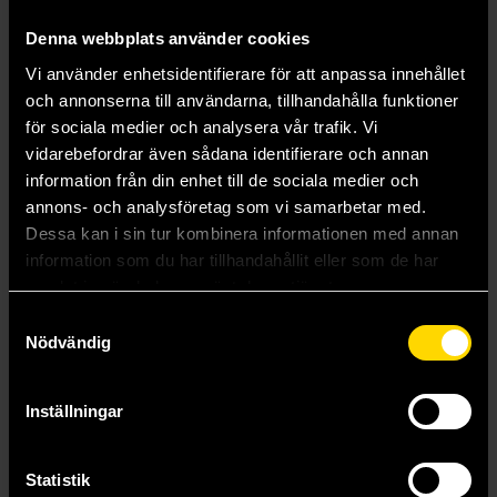
Denna webbplats använder cookies
Vi använder enhetsidentifierare för att anpassa innehållet
och annonserna till användarna, tillhandahålla funktioner
för sociala medier och analysera vår trafik. Vi
vidarebefordrar även sådana identifierare och annan
The Rats (50th Anniversary Edition)
Lair
information från din enhet till de sociala medier och
James Herbert
James Herbert
annons- och analysföretag som vi samarbetar med.
179 kr
179 kr
Dessa kan i sin tur kombinera informationen med annan
Längre leveranstid
information som du har tillhandahållit eller som de har
Beställ
Beställ
samlat in när du har använt deras tjänster.
Samtyckesval
Nödvändig
Visa alla delar och format
Inställningar
Mer från James Herbert
Statistik