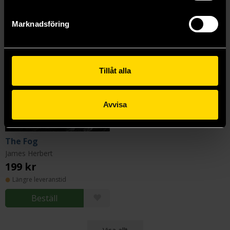
Marknadsföring
Tillåt alla
Avvisa
The Fog
James Herbert
199 kr
Längre leveranstid
Beställ