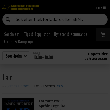
Meny
Sortiment
Tips & Topplistor
Nyheter & Kommande
Outlet & Kampanjer
Idag
Öppettider
10:00–19:00
och adresser
Lair
Av
James Herbert
| Del 2 i serien
Rats
Format:
Pocket
Språk:
Engelska