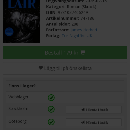
Utgivningsdatum:
2026-07-16
Kategori:
Roman (Skräck)
ISBN:
9781037406249
Artikelnummer:
747186
Antal sidor:
288
Författare:
James Herbert
Förlag:
Tor Nightfire UK
Beställ 179 kr
Lägg till på önskelista
Finns i lager?
Webblager
Stockholm
Hämta i butik
Göteborg
Hämta i butik