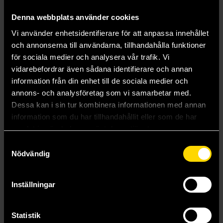
Denna webbplats använder cookies
Vi använder enhetsidentifierare för att anpassa innehållet
och annonserna till användarna, tillhandahålla funktioner
för sociala medier och analysera vår trafik. Vi
vidarebefordrar även sådana identifierare och annan
The Rats (50th Anniversary Edition)
Domain
information från din enhet till de sociala medier och
James Herbert
James Herbert
annons- och analysföretag som vi samarbetar med.
179 kr
179 kr
Dessa kan i sin tur kombinera informationen med annan
Längre leveranstid
information som du har tillhandahållit eller som de har
Beställ
Beställ
samlat in när du har använt deras tjänster.
Samtyckesval
Nödvändig
Visa alla delar och format
Inställningar
Mer från James Herbert
Statistik