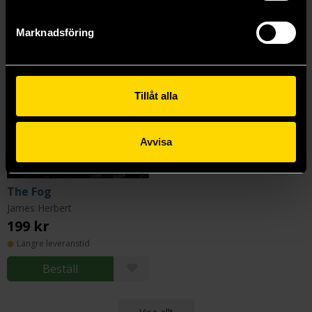
Marknadsföring
Tillåt alla
Avvisa
The Fog
James Herbert
199 kr
Längre leveranstid
Beställ