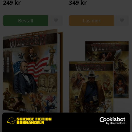
249 kr
349 kr
Beställ
Läs mer
Amerika 1876
Paket med Rollpersonen och Regelbok
Western 4e utgåvan
Western 4e utgåvan