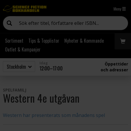
Meny
Sortiment
Tips & Topplistor
Nyheter & Kommande
Outlet & Kampanjer
Idag
Öppettider
12:00–17:00
och adresser
SPELFAMILJ
Western 4e utgåvan
Western har presenterats som månadens spel