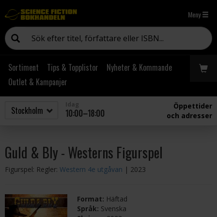
Meny
Sortiment
Tips & Topplistor
Nyheter & Kommande
Outlet & Kampanjer
Idag
Öppettider
10:00–18:00
och adresser
Guld & Bly - Westerns Figurspel
Figurspel: Regler:
Western 4e utgåvan
| 2023
Format:
Häftad
Språk:
Svenska