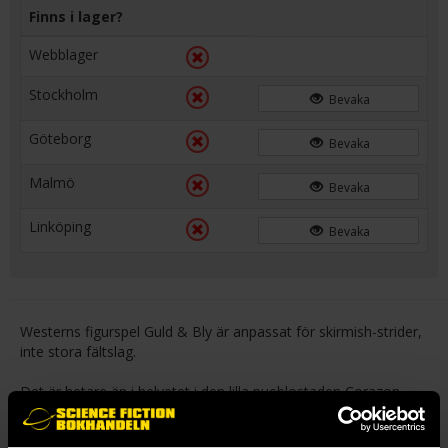
Finns i lager?
Webblager
Stockholm
Bevaka
Göteborg
Bevaka
Malmö
Bevaka
Linköping
Bevaka
Westerns figurspel Guld & Bly är anpassat för skirmish-strider,
inte stora fältslag.
Det är hetare än i helvetet i den lilla pueblostaden Corazon,
precis på gränsen till Mexiko. Byborna har sedan länge låst in
sig i sina hus och bommat för fönsterluckorna, allt för att