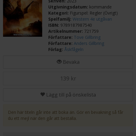
Skriven:
2023
Utgivningsdatum:
kommande
Kategori:
Figurspel: Regler (Övrigt)
Spelfamilj:
Western 4e utgåvan
ISBN:
9789187987540
Artikelnummer:
721759
Författare:
Tove Gillbring
Författare:
Anders Gillbring
Förlag:
Åskfågeln
Bevaka
139 kr
Lägg till på önskelista
Den här titeln går inte att boka än. Gör en bevakning så får
du ett mejl när den går att beställa.