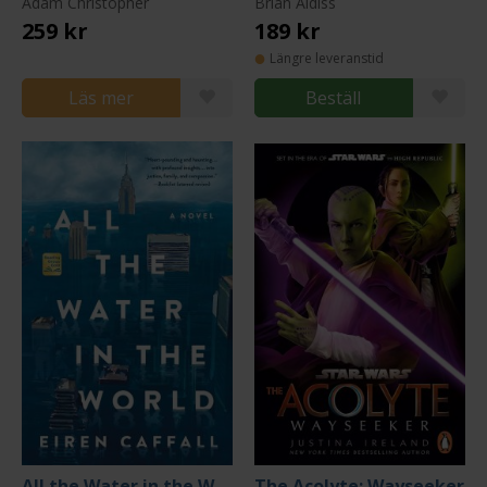
Adam Christopher
Brian Aldiss
259 kr
189 kr
Längre leveranstid
Läs mer
Beställ
All the Water in the World
The Acolyte: Wayseeker