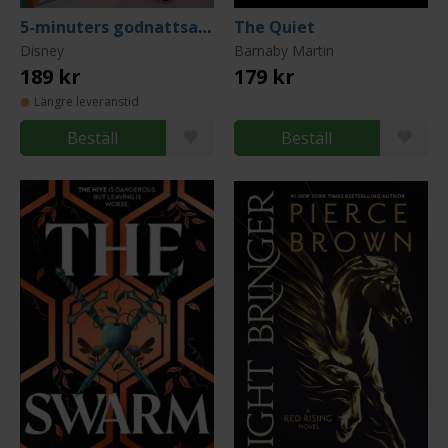
5-minuters godnattsagor - Spidey och hans fantastiska vänner
The Quiet
Disney
Barnaby Martin
189 kr
179 kr
Längre leveranstid
Beställ
Beställ