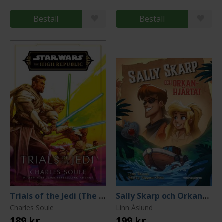
Beställ
Beställ
Trials of the Jedi (The High Republic)
Sally Skarp och Orkanhjärtat
Charles Soule
Linn Åslund
189 kr
199 kr