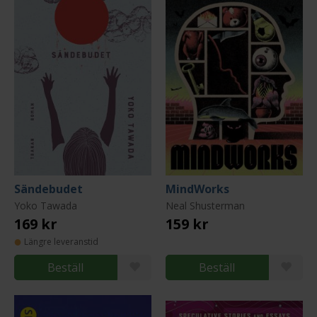
Sändebudet
MindWorks
Yoko Tawada
Neal Shusterman
169 kr
159 kr
Längre leveranstid
Beställ
Beställ