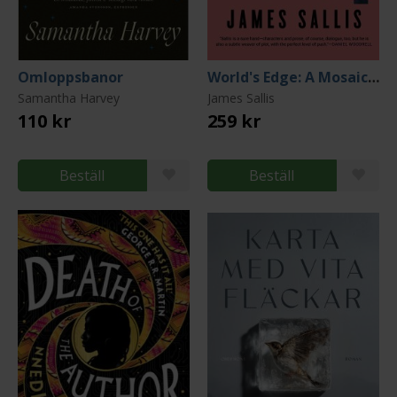
Omloppsbanor
World's Edge: A Mosaic Novel
Samantha Harvey
James Sallis
110 kr
259 kr
Beställ
Beställ