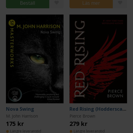
Beställ
Läs mer
Nova Swing
Red Rising (Hodderscape Vault Edition)
M. John Harrison
Pierce Brown
175 kr
279 kr
Längre leveranstid
Längre leveranstid