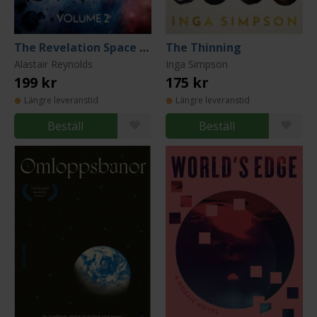
The Revelation Space Collection Volume 2
The Thinning
Alastair Reynolds
Inga Simpson
199 kr
175 kr
Längre leveranstid
Längre leveranstid
Beställ
Beställ