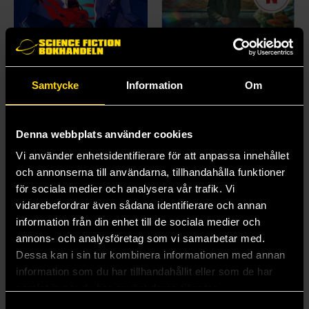
Samtycke
Information
Om
If All the Stars Go Dark
Sällsynt kloka varelser
S. G. Prince
Shelby Van Pelt
Denna webbplats använder cookies
279 kr
110 kr
Vi använder enhetsidentifierare för att anpassa innehållet
och annonserna till användarna, tillhandahålla funktioner
för sociala medier och analysera vår trafik. Vi
Beställ
Beställ
vidarebefordrar även sådana identifierare och annan
information från din enhet till de sociala medier och
annons- och analysföretag som vi samarbetar med.
Dessa kan i sin tur kombinera informationen med annan
information som du har tillhandahållit eller som de har
samlat in när du har använt deras tjänster.