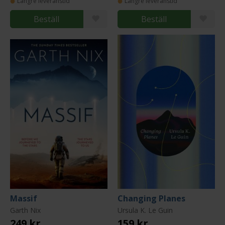
Längre leveranstid
Längre leveranstid
Beställ
Beställ
Massif
Changing Planes
Garth Nix
Ursula K. Le Guin
249 kr
159 kr