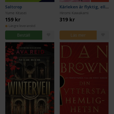
Saltcrop
Kärleken är flyktig, eller biffen på botten av poolen
Yume Kitasei
Hiromi Kawakami
159 kr
319 kr
Längre leveranstid
Beställ
Läs mer