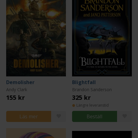
Demolisher
Blightfall
Andy Clark
Brandon Sanderson
155 kr
325 kr
Längre leveranstid
Läs mer
Beställ