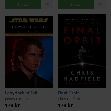
Beställ
Beställ
Labyrinth of Evil
Final Orbit
James Luceno
Chris Hadfield
179 kr
179 kr