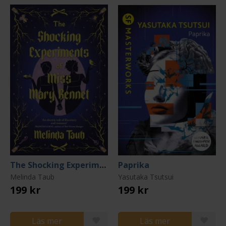
The Shocking Experiments of Miss Mary Bennet
Paprika
Melinda Taub
Yasutaka Tsutsui
199 kr
199 kr
Läs mer
Läs mer