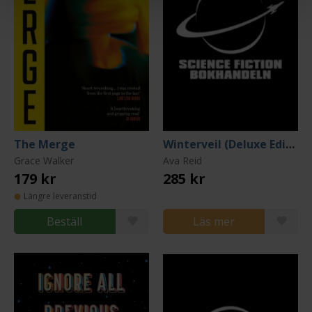
The Merge
Winterveil (Deluxe Edition)
Grace Walker
Ava Reid
179 kr
285 kr
Längre leveranstid
Beställ
Läs mer