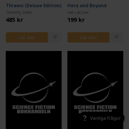
Thrawn (Deluxe Edition)
Here and Beyond
Timothy Zahn
Hal LaCroix
485 kr
199 kr
Läs mer
Läs mer
Vanliga frågor