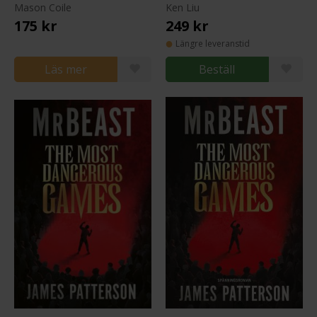
Mason Coile
Ken Liu
175 kr
249 kr
Längre leveranstid
Läs mer
Beställ