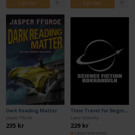
Läs mer
Läs mer
Dark Reading Matter
Time Travel for Beginners
Jasper Fforde
Liane Moriarty
235 kr
229 kr
Längre leveranstid