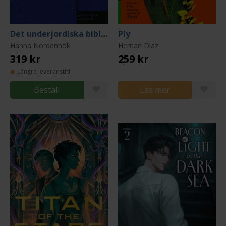
Det underjordiska biblioteket
Ply
Hanna Nordenhök
Hernan Diaz
319 kr
259 kr
Längre leveranstid
Beställ
Läs mer