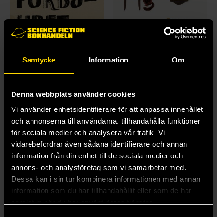
Samtycke
Information
Om
Allt är förbjudet
Innan sanningen avslöjas
Erik Andersson
Toshikazu Kawaguchi
Denna webbplats använder cookies
349 kr
110 kr
Vi använder enhetsidentifierare för att anpassa innehållet
Längre leveranstid
Längre leveranstid
och annonserna till användarna, tillhandahålla funktioner
för sociala medier och analysera vår trafik. Vi
Beställ
Beställ
vidarebefordrar även sådana identifierare och annan
information från din enhet till de sociala medier och
annons- och analysföretag som vi samarbetar med.
Dessa kan i sin tur kombinera informationen med annan
information som du har tillhandahållit eller som de har
samlat in när du har använt deras tjänster.