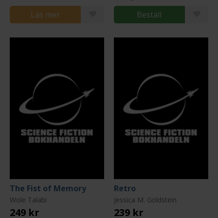
Läs mer
Beställ
The Fist of Memory
Retro
Wole Talabi
Jessica M. Goldstein
249 kr
239 kr