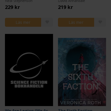
Neal Stephenson
David Annandale
229 kr
219 kr
Läs mer
Läs mer
We Are Legion (We Are Bob)
The Sixth Faction