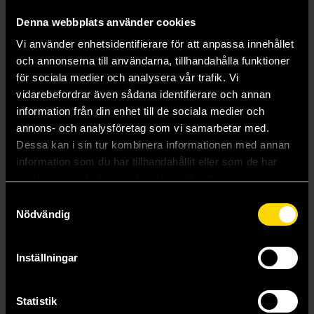
Denna webbplats använder cookies
Vi använder enhetsidentifierare för att anpassa innehållet
5-minuters godnattsagor - Spidey och hans fantastiska vänner
Börja läsa serier - Heja, team Spidey
och annonserna till användarna, tillhandahålla funktioner
Disney
Marvel: Spider-Man
för sociala medier och analysera vår trafik. Vi
189 kr
89 kr
vidarebefordrar även sådana identifierare och annan
information från din enhet till de sociala medier och
Längre leveranstid
annons- och analysföretag som vi samarbetar med.
Beställ
Beställ
Dessa kan i sin tur kombinera informationen med annan
information som du har tillhandahållit eller som de har
samlat in när du har använt deras tjänster.
Visa alla delar och format
Samtyckesval
Nödvändig
Mer från Egmont
Inställningar
Statistik