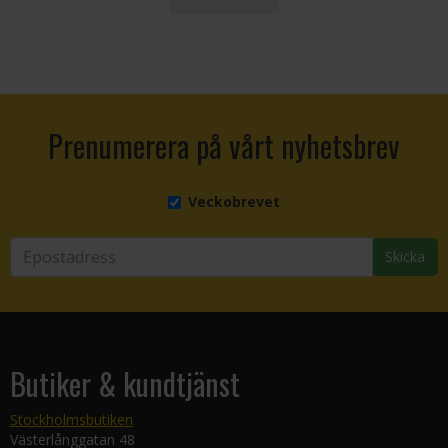
Prenumerera på vårt nyhetsbrev
Veckobrevet
Skicka
Butiker & kundtjänst
Stockholmsbutiken
Västerlånggatan 48