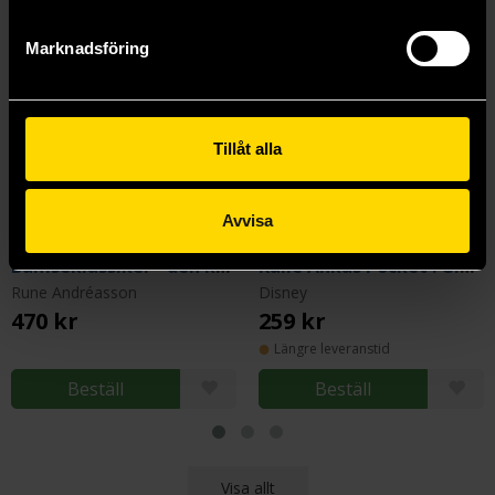
Marknadsföring
Tillåt alla
Avvisa
Bamseklassiker - den kompletta samlingen 1973
Kalle Ankas Pocket : GIGANT
Rune Andréasson
Disney
470 kr
259 kr
Längre leveranstid
Beställ
Beställ
Visa allt