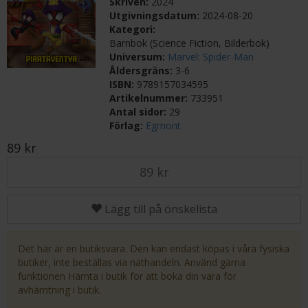
Skriven:
2024
Utgivningsdatum:
2024-08-20
Kategori:
Barnbok (Science Fiction, Bilderbok)
Universum:
Marvel: Spider-Man
Åldersgräns:
3-6
ISBN:
9789157034595
Artikelnummer:
733951
Antal sidor:
29
Förlag:
Egmont
89 kr
89 kr
Lägg till på önskelista
Det här är en butiksvara. Den kan endast köpas i våra fysiska
butiker, inte beställas via näthandeln. Använd gärna
funktionen Hämta i butik för att boka din vara för
avhämtning i butik.