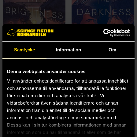
Samtycke
Information
Om
Denna webbplats använder cookies
Vi använder enhetsidentifierare för att anpassa innehållet
The Brightness Between Us
The Darkness Outside Us
och annonserna till användarna, tillhandahålla funktioner
Eliot Schrefer
Eliot Schrefer
för sociala medier och analysera vår trafik. Vi
159 kr
179 kr
vidarebefordrar även sådana identifierare och annan
Längre leveranstid
information från din enhet till de sociala medier och
annons- och analysföretag som vi samarbetar med.
Beställ
Beställ
Dessa kan i sin tur kombinera informationen med annan
information som du har tillhandahållit eller som de har