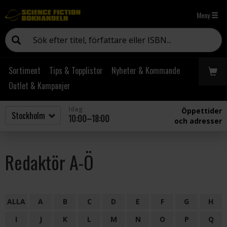
Meny
Sortiment
Tips & Topplistor
Nyheter & Kommande
Outlet & Kampanjer
Idag
Öppettider
10:00–18:00
och adresser
Redaktör A-Ö
ALLA
A
B
C
D
E
F
G
H
I
J
K
L
M
N
O
P
Q