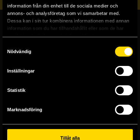
information från din enhet till de sociala medier och
annons- och analysföretag som vi samarbetar med.
Dessa kan i sin tur kombinera informationen med annan
Butiker & kundtjänst
information som du har tillhandahållit eller som de har
samlat in när du har använt deras tjänster.
Stockholmsbutiken
Samtyckesval
Västerlånggatan 48
Nödvändig
111 29 Stockholm
Göteborgsbutiken
Inställningar
Kungsgatan 19
411 19 Göteborg
Statistik
Malmöbutiken
Södra Förstadsgatan 26
211 43 Malmö
Marknadsföring
Linköpingsbutiken
Nygatan 20
582 19 Linköping
Tillåt alla