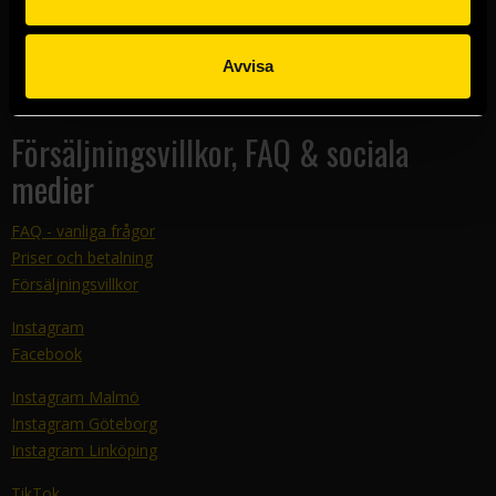
Kundtjänst
E-mail:
support@sfbok.se
Tel:
08–440 00 66
Avvisa
Telefontider: 12-14 måndag-torsdag
Stängt helger
Försäljningsvillkor, FAQ & sociala
medier
FAQ - vanliga frågor
Priser och betalning
Försäljningsvillkor
Instagram
Facebook
Instagram Malmö
Instagram Göteborg
Instagram Linköping
TikTok