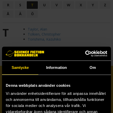
R
S
T
U
V
W
X
Y
Z
Å
Ä
Ö
T
Taylor, Alan
Tolkien, Christopher
Torishima, Kazuhiko
Samtycke
Information
Om
Prenumerera på vårt nyhetsbrev
Denna webbplats använder cookies
Veckobrevet
Vi använder enhetsidentifierare för att anpassa innehållet
och annonserna till användarna, tillhandahålla funktioner
för sociala medier och analysera vår trafik. Vi
Skicka
vidarebefordrar även sådana identifierare och annan