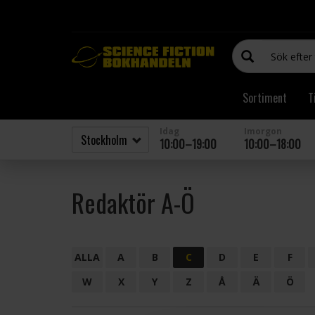
Sortiment
T
Idag
Imorgon
10:00–19:00
10:00–18:00
Redaktör A-Ö
ALLA
A
B
C
D
E
F
W
X
Y
Z
Å
Ä
Ö