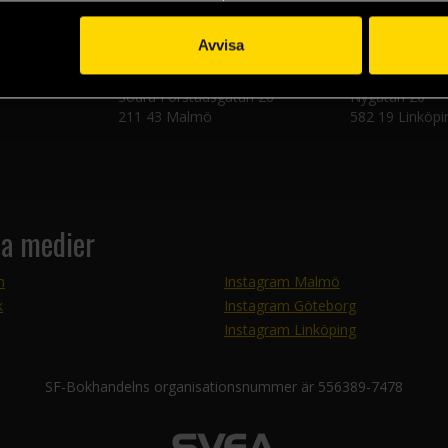
Avvisa
n
Malmöbutiken
Linköpingsbuti
Södra Förstadsgatan 26
Nygatan 20
211 43 Malmö
582 19 Linköpi
la medier
m
Instagram Malmö
k
Instagram Göteborg
Instagram Linköping
SF-Bokhandelns organisationsnummer är 556389-7478