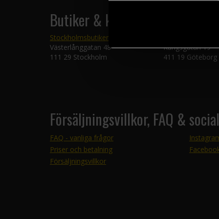
Butiker & kundtjänst
Stockholmsbutiken
Göteborgsbutike
Västerlånggatan 48
Kungsgatan 19
111 29 Stockholm
411 19 Göteborg
Försäljningsvillkor, FAQ & socia
FAQ - vanliga frågor
Instagra
Priser och betalning
Faceboo
Försäljningsvillkor