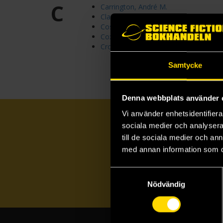
C
Carrington, André M.
Clark, Timothy
Costello, Rob
Coxon, Dan
Crossley-Holland, Kevin
Samtycke
Denna webbplats använder 
Vi använder enhetsidentifierar
sociala medier och analysera 
till de sociala medier och a
med annan information som du 
Samtyckesval
Nödvändig