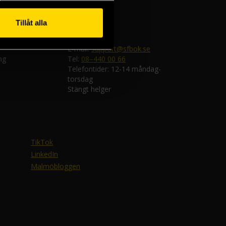
Tillåt alla
ken
Kundtjänst
E-mail:
support@sfbok.se
ng
Tel:
08–440 00 66
Telefontider: 12-14 måndag-
torsdag
Stängt helger
TikTok
LinkedIn
Malmöbloggen