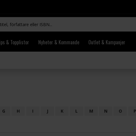
ips & Topplistor
Nyheter & Kommande
Outlet & Kampanjer
G
H
I
J
K
L
M
N
O