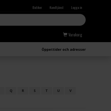
Butiker
Kundtjänst
Logga in
Varukorg
Öppettider och adresser
P
Q
R
S
T
U
V