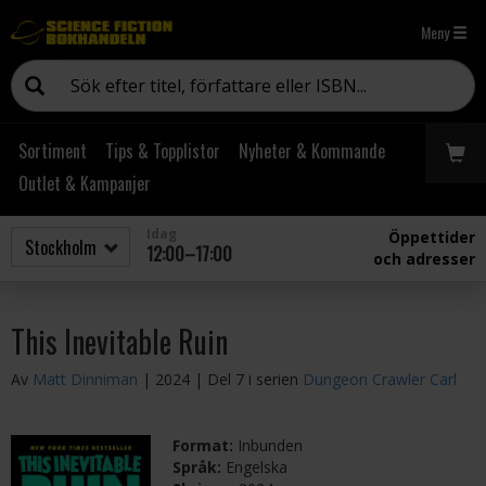
Meny
Sortiment
Tips & Topplistor
Nyheter & Kommande
Outlet & Kampanjer
Idag
Öppettider
12:00–17:00
och adresser
This Inevitable Ruin
Av
Matt Dinniman
| 2024
| Del 7 i serien
Dungeon Crawler Carl
Format:
Inbunden
Språk:
Engelska