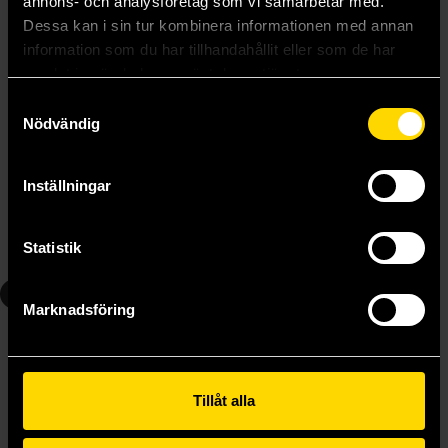
annons- och analysföretag som vi samarbetar med.
Dessa kan i sin tur kombinera informationen med annan
information som du har tillhandahållit eller som de har
samlat in när du har använt deras tjänster.
Samtyckesval
Nödvändig
The Dungeon Anarchist's Cookbook
The Gate of the Feral Gods
Matt Dinniman
Matt Dinniman
Inställningar
299 kr
299 kr
Längre leveranstid
Statistik
Beställ
Beställ
5
6
Marknadsföring
Tillåt alla