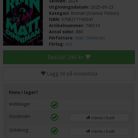
Skriven:
2024
Utgivningsdatum:
2025-09-23
Kategori:
Roman (Science Fiction)
ISBN:
9798217190041
Artikelnummer:
740510
Antal sidor:
880
Författare:
Matt Dinniman
Förlag:
Ace
Beställ 299 kr
Lägg till på önskelista
Finns i lager?
Webblager
Stockholm
Hämta i butik
Göteborg
Hämta i butik