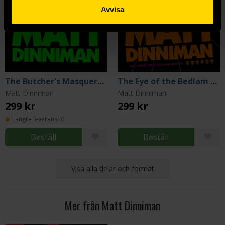
Avvisa
The Butcher's Masquerade
The Eye of the Bedlam Bride
Matt Dinniman
Matt Dinniman
299 kr
299 kr
Längre leveranstid
Beställ
Beställ
Visa alla delar och format
Mer från Matt Dinniman