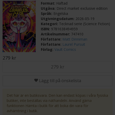
Format:
Häftad
Utgåva:
Direct market exclusive edition
Språk:
Engelska
Utgivningsdatum:
2026-05-19
Kategori:
Tecknad serie (Science Fiction)
ISBN:
9781638494959
Artikelnummer:
747410
Författare:
Matt Dinniman
Författare:
Laurel Pursuit
Förlag:
Vault Comics
279 kr
279 kr
Lägg till på önskelista
Det här är en butiksvara. Den kan endast köpas i våra fysiska
butiker, inte beställas via näthandeln. Använd gärna
funktionen Hämta i butik för att boka din vara för
avhämtning i butik.