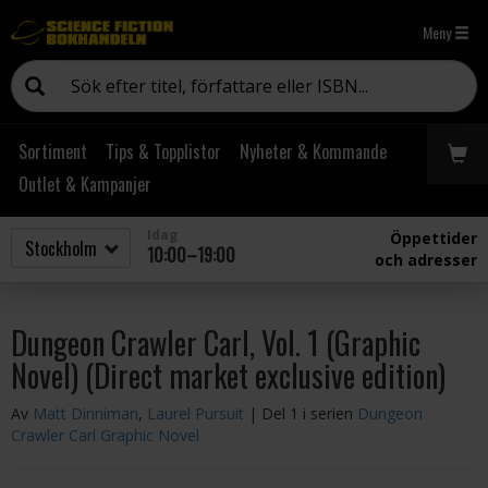
Meny
Sortiment
Tips & Topplistor
Nyheter & Kommande
Outlet & Kampanjer
Idag
Öppettider
10:00–19:00
och adresser
Dungeon Crawler Carl, Vol. 1 (Graphic
Novel) (Direct market exclusive edition)
Av
Matt Dinniman
,
Laurel Pursuit
| Del 1 i serien
Dungeon
Crawler Carl Graphic Novel