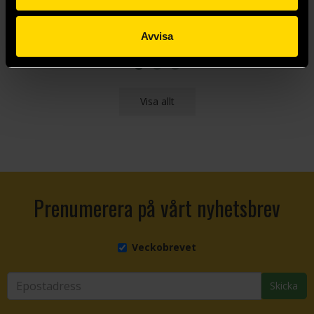
Avvisa
Beställ
Beställ
Visa allt
Prenumerera på vårt nyhetsbrev
Veckobrevet
Skicka