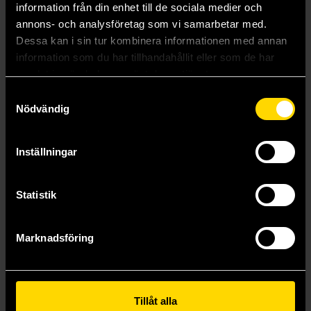
information från din enhet till de sociala medier och
Mer från Matt Dinniman
annons- och analysföretag som vi samarbetar med.
Dessa kan i sin tur kombinera informationen med annan
information som du har tillhandahållit eller som de har
samlat in när du har använt deras tjänster.
Samtyckesval
Nödvändig
Inställningar
Statistik
Marknadsföring
A Parade of Horribles
Dungeon Crawler Carl
Matt Dinniman
Matt Dinniman
Tillåt alla
299 kr
239 kr