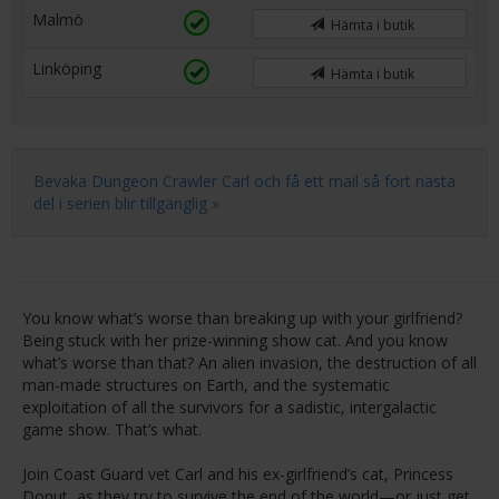
Malmö
Hämta i butik
Linköping
Hämta i butik
Bevaka Dungeon Crawler Carl och få ett mail så fort nästa
del i serien blir tillgänglig »
You know what’s worse than breaking up with your girlfriend?
Being stuck with her prize-winning show cat. And you know
what’s worse than that? An alien invasion, the destruction of all
man-made structures on Earth, and the systematic
exploitation of all the survivors for a sadistic, intergalactic
game show. That’s what.
Join Coast Guard vet Carl and his ex-girlfriend’s cat, Princess
Donut, as they try to survive the end of the world—or just get