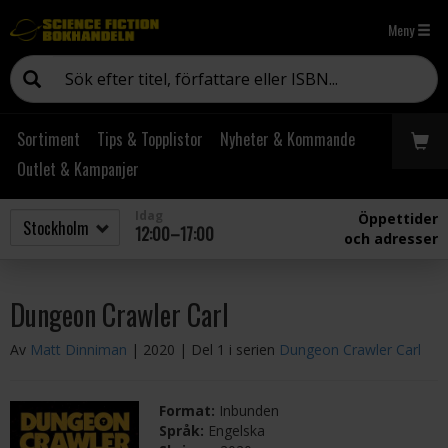
Meny
Sortiment
Tips & Topplistor
Nyheter & Kommande
Outlet & Kampanjer
Idag
Öppettider
12:00–17:00
och adresser
Dungeon Crawler Carl
Av
Matt Dinniman
| 2020
| Del 1 i serien
Dungeon Crawler Carl
Format:
Inbunden
Språk:
Engelska