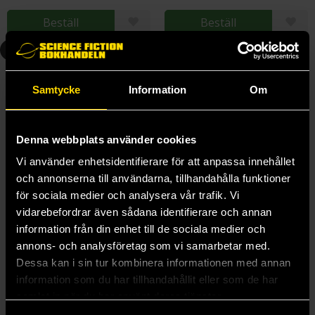
Beställ
Beställ
4
5
Samtycke
Information
Om
Denna webbplats använder cookies
Vi använder enhetsidentifierare för att anpassa innehållet
och annonserna till användarna, tillhandahålla funktioner
för sociala medier och analysera vår trafik. Vi
vidarebefordrar även sådana identifierare och annan
information från din enhet till de sociala medier och
annons- och analysföretag som vi samarbetar med.
Dessa kan i sin tur kombinera informationen med annan
The Gate of the Feral Gods
The Butcher's Masquerade
information som du har tillhandahållit eller som de har
Matt Dinniman
Matt Dinniman
samlat in när du har använt deras tjänster.
299 kr
299 kr