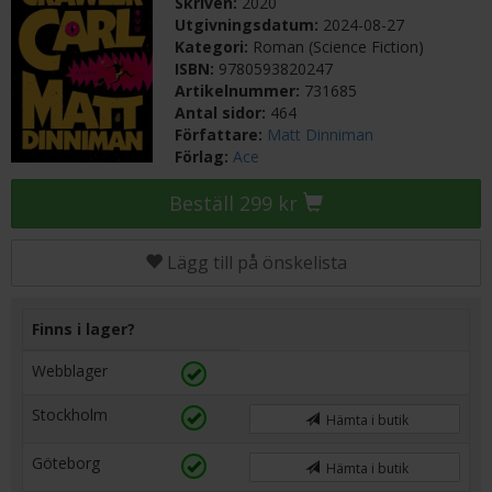
Skriven:
2020
Utgivningsdatum:
2024-08-27
Kategori:
Roman (Science Fiction)
ISBN:
9780593820247
Artikelnummer:
731685
Antal sidor:
464
Författare:
Matt Dinniman
Förlag:
Ace
Beställ 299 kr
Lägg till på önskelista
Finns i lager?
Webblager
Stockholm
Hämta i butik
Göteborg
Hämta i butik