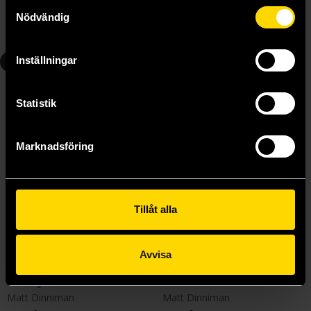
Samtyckesval
Längre leveranstid
Längre leveranstid
Nödvändig
Beställ
Beställ
6
7
Inställningar
Statistik
Marknadsföring
Tillåt alla
Avvisa
The Eye of the Bedlam Bride
This Inevitable Ruin
Matt Dinniman
Matt Dinniman