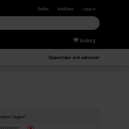
Butiker
Kundtjänst
Logga in
Varukorg
Öppettider och adresser
Finns i lager?
Webblager