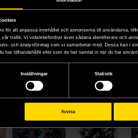
a
The Umbrella Academy: Apocalypse Suite
Sista motståndet
Ab
cookies
PbtA - Powered by the Apocalypse
Gerard Way
År Noll System: Mutant År Noll
Ala
219 kr
169 kr
26
e för att anpassa innehållet och annonserna till användarna, tillh
vår trafik. Vi vidarebefordrar även sådana identifierare och anna
nnons- och analysföretag som vi samarbetar med. Dessa kan i sin
Beställ
Beställ
har tillhandahållit eller som de har samlat in när du har använt 
Inställningar
Statistik
Avvisa