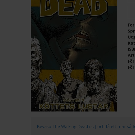
Fo
Sp
Ut
Kat
IS
Ar
För
För
Bevaka The Walking Dead (sv) och få ett mail så fort 