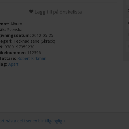
Lägg till på önskelista
rmat:
Album
råk:
Svenska
givningsdatum:
2012-05-25
egori:
Tecknad serie (Skräck)
BN:
9789197959230
tikelnummer:
112396
fattare:
Robert Kirkman
lag:
Apart
nästa del i serien blir tillgänglig »