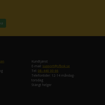
ka
ken
Kundtjänst
E-mail:
support@sfbok.se
ng
Tel:
08–440 00 66
Telefontider: 12-14 måndag-
torsdag
Stängt helger