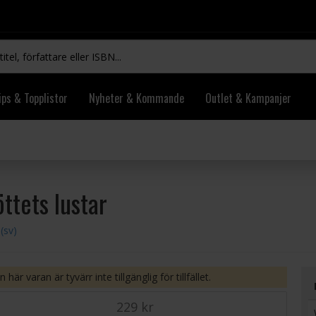
ips & Topplistor
Nyheter & Kommande
Outlet & Kampanjer
ttets lustar
(sv)
 här varan är tyvärr inte tillgänglig för tillfället.
229 kr