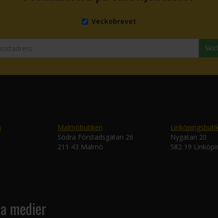
Veckobrevet
Skic
n
Malmöbutiken
Linköpingsbuti
Södra Förstadsgatan 26
Nygatan 20
211 43 Malmö
582 19 Linköpi
la medier