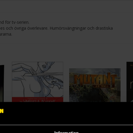
d för tv-serien.
rimes och övriga överlevare. Humörsvängningar och drastiska
urarna.
Information