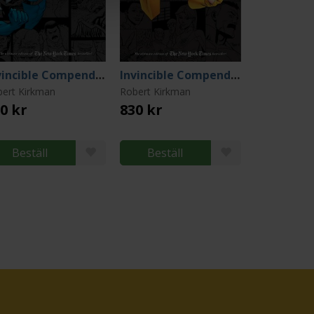
Invincible Compendium Vol 2
Invincible Compendium Vol 1
ert Kirkman
Robert Kirkman
0 kr
830 kr
Beställ
Beställ