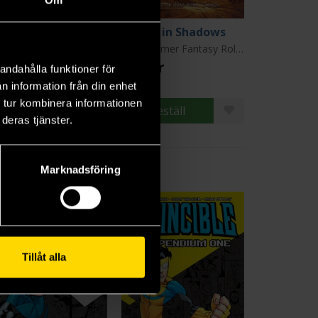
solution Gap
Enemy in Shadows
stair Reynolds
Warhammer Fantasy Roleplay Fourth Edition
9 kr
459 kr
andahålla funktioner för
n information från din enhet
 tur kombinera informationen
Beställ
Beställ
deras tjänster.
Marknadsföring
Tillåt alla