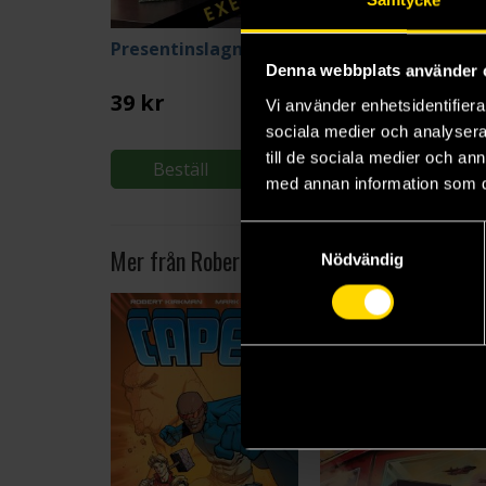
Presentinslagning
The Black Madonn
Denna webbplats använder 
39 kr
389 kr
Vi använder enhetsidentifierar
sociala medier och analysera 
till de sociala medier och a
Beställ
Beställ
med annan information som du 
Samtyckesval
Mer från Robert Kirkman
Nödvändig