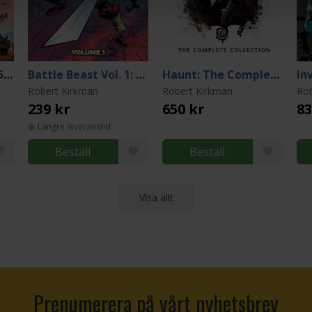
Transformers Vol. 5: Generation One
Battle Beast Vol. 1: Heart of Glory
Haunt: The Complete Collection
Robert Kirkman
Robert Kirkman
Rob
239 kr
650 kr
83
Längre leveranstid
Beställ
Beställ
Visa allt
Prenumerera på vårt nyhetsbrev