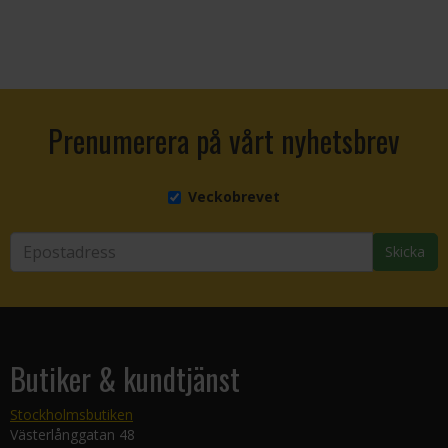
Prenumerera på vårt nyhetsbrev
Veckobrevet
Skicka
Butiker & kundtjänst
Stockholmsbutiken
Västerlånggatan 48