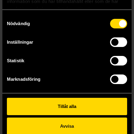
information som du har tillhandahållit eller som de har
samlat in när du har använt deras tjänster.
Samtyckesval
House of Suns
Blue Remembered Earth
Nödvändig
Alastair Reynolds
Alastair Reynolds
219 kr
239 kr
Inställningar
Längre leveranstid
Beställ
Beställ
Statistik
Marknadsföring
Tillåt alla
Avvisa