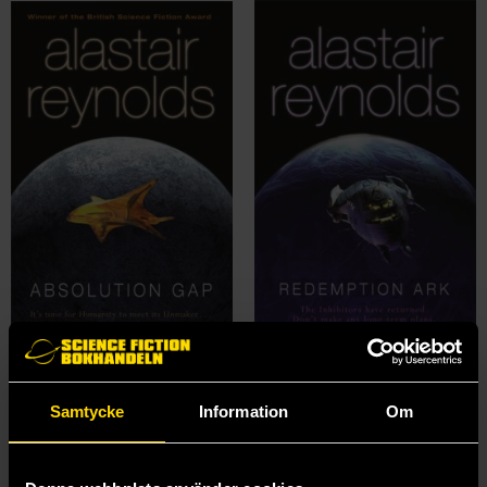
Absolution Gap
Redemption Ark
Alastair Reynolds
Alastair Reynolds
Samtycke
Information
Om
269 kr
219 kr
Beställ
Beställ