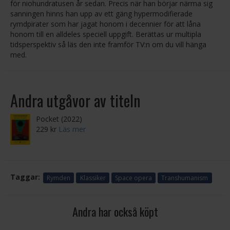
för niohundratusen år sedan. Precis när han börjar närma sig
sanningen hinns han upp av ett gäng hypermodifierade
rymdpirater som har jagat honom i decennier för att låna
honom till en alldeles speciell uppgift. Berättas ur multipla
tidsperspektiv så läs den inte framför TV:n om du vill hänga
med.
Andra utgåvor av titeln
Pocket (2022)
229 kr
Läs mer
Taggar:
Rymden
Klassiker
Space opera
Transhumanism
Andra har också köpt