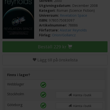
Skriven:
2000
Utgivningsdatum:
December 2008
Kategori:
Roman (Science Fiction)
Universum:
Revelation Space
ISBN:
9780575083097
Artikelnummer:
78886
Författare:
Alastair Reynolds
Förlag:
Orion/Gollancz
Beställ 229 kr
Lägg till på önskelista
Finns i lager?
Webblager
Stockholm
Hämta i butik
Göteborg
Hämta i butik