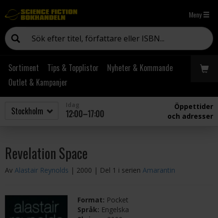
Meny
Sortiment
Tips & Topplistor
Nyheter & Kommande
Outlet & Kampanjer
Idag
Öppettider
12:00–17:00
och adresser
Revelation Space
Av
Alastair Reynolds
| 2000
| Del 1 i serien
Amarantin
Format:
Pocket
Språk:
Engelska