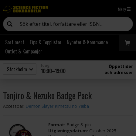
Meny
Sortiment
Tips & Topplistor
Nyheter & Kommande
Outlet & Kampanjer
Idag
Öppettider
10:00–19:00
och adresser
Tanjiro & Nezuko Badge Pack
Accessoar:
Demon Slayer Kimetsu no Yaiba
Format:
Badge & pin
Utgivningsdatum:
Oktober 2025