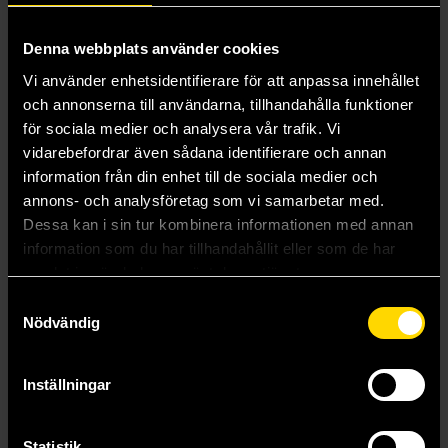
Denna webbplats använder cookies
Vi använder enhetsidentifierare för att anpassa innehållet
och annonserna till användarna, tillhandahålla funktioner
för sociala medier och analysera vår trafik. Vi
vidarebefordrar även sådana identifierare och annan
information från din enhet till de sociala medier och
Hobbiton Tote Bag
Lorien Leaf Stemmed Glass
annons- och analysföretag som vi samarbetar med.
Lord of the Rings
Lord of the Rings
Dessa kan i sin tur kombinera informationen med annan
129 kr
179 kr
information som du har tillhandahållit eller som de har
samlat in när du har använt deras tjänster.
Läs mer
Beställ
Samtyckesval
Nödvändig
Inställningar
Statistik