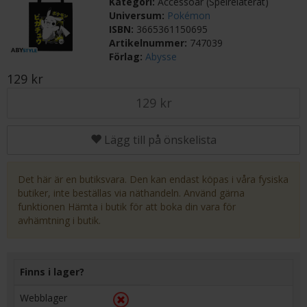
Kategori:
Accessoar (Spelrelaterat)
Universum:
Pokémon
ISBN:
3665361150695
Artikelnummer:
747039
Förlag:
Abysse
129 kr
129 kr
Lägg till på önskelista
Det här är en butiksvara. Den kan endast köpas i våra fysiska
butiker, inte beställas via näthandeln. Använd gärna
funktionen Hämta i butik för att boka din vara för
avhämtning i butik.
Finns i lager?
Webblager