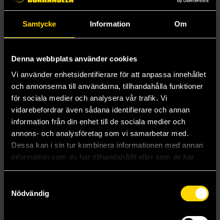
100% bomull
Samtycke
Information
Om
Mer från Abysse
Denna webbplats använder cookies
Vi använder enhetsidentifierare för att anpassa innehållet
och annonserna till användarna, tillhandahålla funktioner
för sociala medier och analysera vår trafik. Vi
vidarebefordrar även sådana identifierare och annan
information från din enhet till de sociala medier och
annons- och analysföretag som vi samarbetar med.
Dessa kan i sin tur kombinera informationen med annan
information som du har tillhandahållit eller som de har
Hobbiton Tote Bag
Lorien Leaf Stemmed Glass
samlat in när du har använt deras tjänster.
Lord of the Rings
Lord of the Rings
Samtyckesval
129 kr
179 kr
Nödvändig
Beställ
Beställ