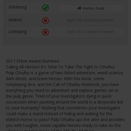
Göteborg
Hämta i butik
Malmö
Ingår inte i butikens sortiment
Linköping
Ingår inte i butikens sortiment
2017 ENnie Award Nominee
Calling All Heroes! It's Time To Take The Fight to Cthulhu!
Pulp Cthulhu is a game of two-fisted adventure, weird science,
dark deeds, and brave heroes. With this book, some
roleplaying dice, and the Call of Cthulhu Rulebook, you have
everything you need to adventure and explore games set in
the pulp genre. Tired of your investigators dying in quick
succession when jaunting around the world in a desperate bid
to save humanity? Wishing that sometimes your investigator
could make a stand instead of hiding and waiting for the
eldritch horror to pass? Pulp Cthulhu ups the ante and provides
you with tougher, more capable heroes-ready to take on the