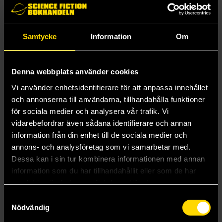
Andra har också köpt
Samtycke
Information
Om
Denna webbplats använder cookies
Vi använder enhetsidentifierare för att anpassa innehållet
och annonserna till användarna, tillhandahålla funktioner
för sociala medier och analysera vår trafik. Vi
vidarebefordrar även sådana identifierare och annan
information från din enhet till de sociala medier och
annons- och analysföretag som vi samarbetar med.
Dessa kan i sin tur kombinera informationen med annan
information som du har tillhandahållit eller som de har
Doors to Darkness
Call of Cthulhu Investigator Handbook
samlat in när du har använt deras tjänster.
Basic Role Playing System: Call of Cthulhu
Basic Role Playing System: Call of Cthulhu
Samtyckesval
359 kr
489 kr
Nödvändig