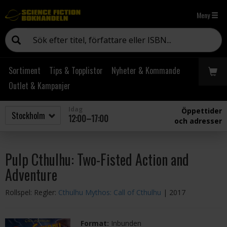
Meny
Sortiment
Tips & Topplistor
Nyheter & Kommande
Outlet & Kampanjer
Idag
Öppettider
12:00–17:00
och adresser
Pulp Cthulhu: Two-Fisted Action and
Adventure
Rollspel: Regler:
Cthulhu Mythos: Call of Cthulhu
| 2017
Format:
Inbunden