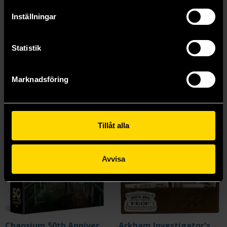
Beställ
Beställ
Inställningar
Statistik
Mer från Chaosium
Marknadsföring
Tillåt alla
Avvisa
Chaosium 50th Anniversary Slipcase Set
Arkham Investigator's Wallet Prop Set