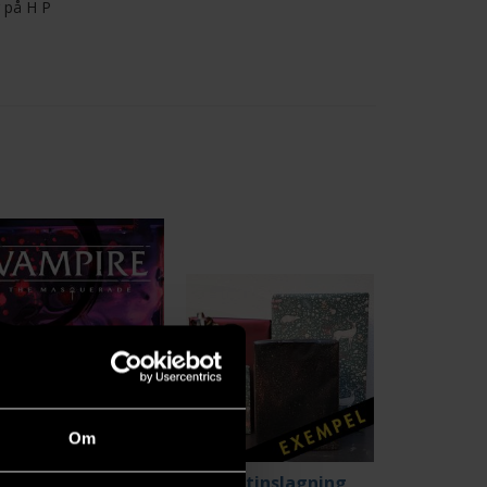
g på H P
Om
Vampire The Masquerade: 5th Edition Core Rulebook Hardcover
Presentinslagning