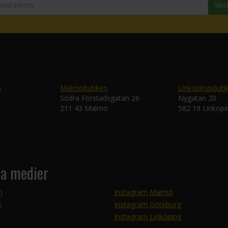
Skic
n
Malmöbutiken
Linköpingsbuti
Södra Förstadsgatan 26
Nygatan 20
211 43 Malmö
582 19 Linköpi
la medier
m
Instagram Malmö
k
Instagram Göteborg
Instagram Linköping