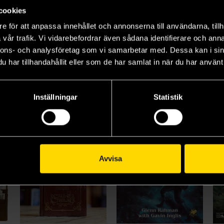
PbtA - Powered by the Apocalypse
PbtA - Powered by the Apocalypse: Forged in the Dark
Basic Role Playing System: Call of Cthulhu
cookies
329 kr
459 kr
59
e för att anpassa innehållet och annonserna till användarna, tillh
vår trafik. Vi vidarebefordrar även sådana identifierare och anna
nnons- och analysföretag som vi samarbetar med. Dessa kan i sin
Beställ
Beställ
har tillhandahållit eller som de har samlat in när du har använt 
Inställningar
Statistik
Avvisa