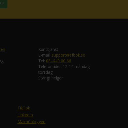
ka
ken
Kundtjänst
E-mail:
support@sfbok.se
ng
Tel:
08–440 00 66
Telefontider: 12-14 måndag-
torsdag
Stängt helger
TikTok
LinkedIn
Malmöbloggen