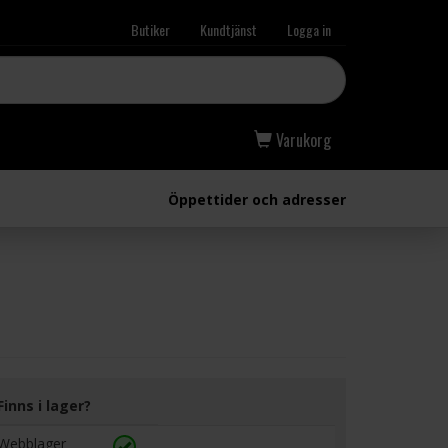
Butiker
Kundtjänst
Logga in
Varukorg
Öppettider och adresser
Finns i lager?
Webblager