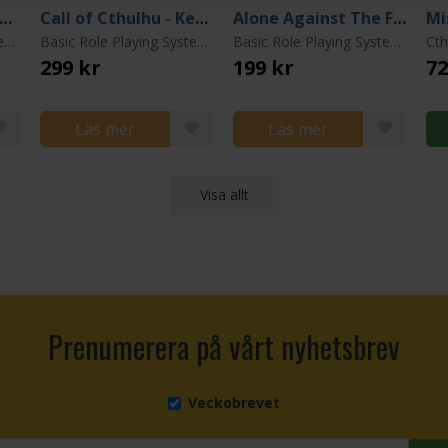
kham Investigator's Wallet Prop Set
Call of Cthulhu - Keeper Tips
Alone Against The Frost
Basic Role Playing System: Call of Cthulhu
Basic Role Playing System: Call of Cthulhu
Basic Role Playing System: Call of Cthulhu
299 kr
199 kr
72
Läs mer
Läs mer
Visa allt
Prenumerera på vårt nyhetsbrev
Veckobrevet