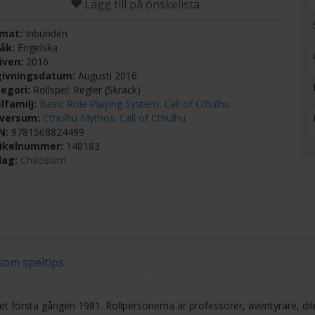
Lägg till på önskelista
rmat:
Inbunden
råk:
Engelska
iven:
2016
givningsdatum:
Augusti 2016
egori:
Rollspel: Regler (Skräck)
lfamilj:
Basic Role Playing System: Call of Cthulhu
iversum:
Cthulhu Mythos: Call of Cthulhu
BN:
9781568824499
tikelnummer:
148183
lag:
Chaosium
 som speltips
ivet första gången 1981. Rollpersonerna är professorer, äventyrare, dil