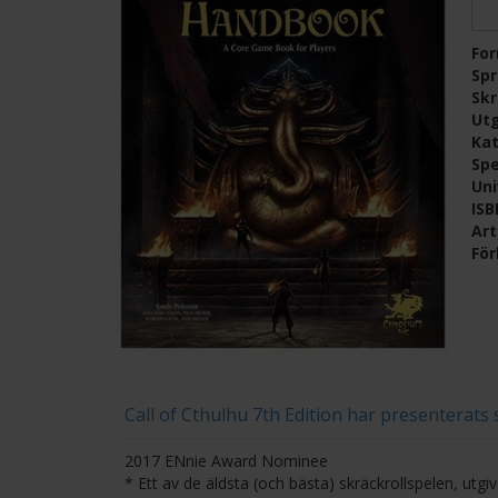
Fo
Sp
Skr
Ut
Kat
Spe
Un
IS
Ar
För
Call of Cthulhu 7th Edition har presenterats
2017 ENnie Award Nominee
* Ett av de äldsta (och bästa) skräckrollspelen, utg