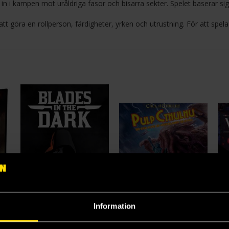
in i kampen mot uråldriga fasor och bisarra sekter. Spelet baserar si
att göra en rollperson, färdigheter, yrken och utrustning. För att spela
Information
KULT Divinity Lost: Core Rule Book
Blades in the Dark RPG
Pulp Cthulhu: Two-Fisted Action and Adventure