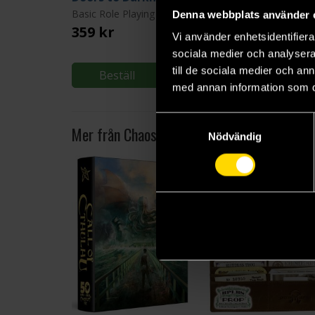
Basic Role Playing System: Call of Cthulhu
Denna webbplats använder 
359 kr
559 kr
Vi använder enhetsidentifierar
sociala medier och analysera 
till de sociala medier och a
Beställ
Beställ
med annan information som du 
Samtyckesval
Mer från Chaosium
Nödvändig