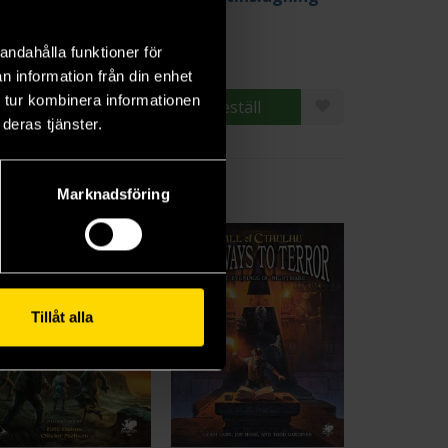
Vampire The Masquerade 5th Edition
9 kr
39 kr
andahålla funktioner för
n information från din enhet
 tur kombinera informationen
Beställ
Beställ
deras tjänster.
Marknadsföring
Tillåt alla