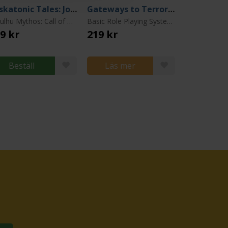
Miskatonic Tales: Journey to Innsmouth
Gateways to Terror - Three Portals Into Nightmare
Cthulhu Mythos: Call of Cthulhu
Basic Role Playing System: Call of Cthulhu
9 kr
219 kr
Beställ
Läs mer