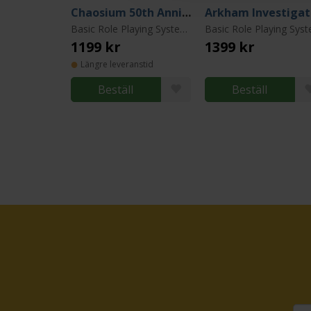
Chaosium 50th Anniversary Slipcase Set
Ar
Basic Role Playing System: Call of Cthulhu
1199 kr
1399 kr
Längre leveranstid
Beställ
Beställ