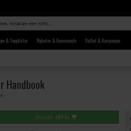
ips & Topplistor
Nyheter & Kommande
Outlet & Kampanjer
tor Handbook
16
Beställ 489 kr