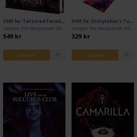
VtM 5e: Tattered Facade Sourcebook
VtM 5e: Storyteller's Toolkit (Revised)
Vampire The Masquerade 5th Edition
Vampire The Masquerade 5th Edition
549 kr
329 kr
Läs mer
Läs mer