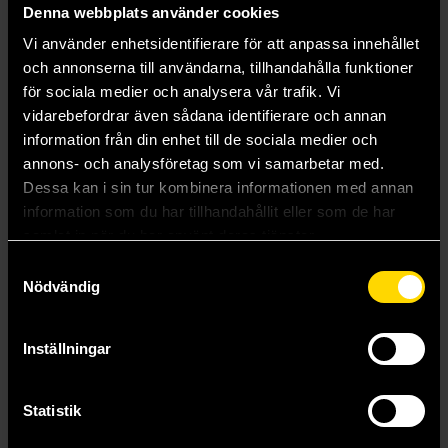
Denna webbplats använder cookies
Vi använder enhetsidentifierare för att anpassa innehållet
och annonserna till användarna, tillhandahålla funktioner
för sociala medier och analysera vår trafik. Vi
vidarebefordrar även sådana identifierare och annan
VtM 5e: Cults of the Blood Gods
VtM 5e: Sabbat- The Black Hand
information från din enhet till de sociala medier och
annons- och analysföretag som vi samarbetar med.
Vampire The Masquerade 5th Edition
Vampire The Masquerade 5th Edition
499 kr
489 kr
Dessa kan i sin tur kombinera informationen med annan
information som du har tillhandahållit eller som de har
samlat in när du har använt deras tjänster.
Beställ
Läs mer
Samtyckesval
Nödvändig
Inställningar
Statistik