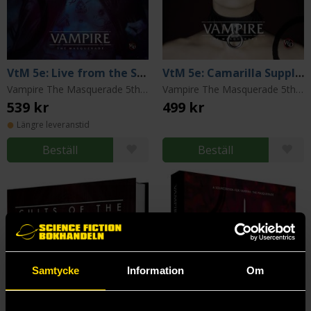
VtM 5e: Live from the Succubus Club
VtM 5e: Camarilla Supplement
Vampire The Masquerade 5th Edition
Vampire The Masquerade 5th Edition
539 kr
499 kr
Längre leveranstid
Beställ
Beställ
Samtycke
Information
Om