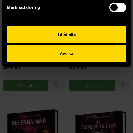
Marknadsföring
Tillåt alla
VtM 5e: In Memoriam Sourcebook
The VtM 5e: Second Inquisition
Avvisa
Vampire The Masquerade 5th Edition
Vampire The Masquerade 5th Edition
489 kr
479 kr
Beställ
Beställ