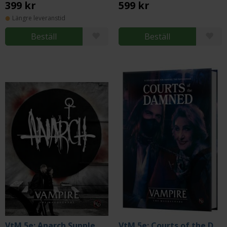
399 kr
599 kr
Längre leveranstid
Beställ
Beställ
VtM 5e: Anarch Supplement
VtM 5e: Courts of the Damned