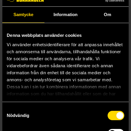
Samtycke
Information
Om
Denna webbplats använder cookies
Vi använder enhetsidentifierare för att anpassa innehållet
och annonserna till användarna, tillhandahålla funktioner
för sociala medier och analysera vår trafik. Vi
vidarebefordrar även sådana identifierare och annan
information från din enhet till de sociala medier och
Fenix Nr 1 2026
Fenix Nr 2 2026
annons- och analysföretag som vi samarbetar med.
Åskfågeln
Åskfågeln
Dessa kan i sin tur kombinera informationen med annan
119 kr
119 kr
information som du har tillhandahållit eller som de har
samlat in när du har använt deras tjänster.
Läs mer
Beställ
Samtyckesval
Nödvändig
Visa alla delar och format