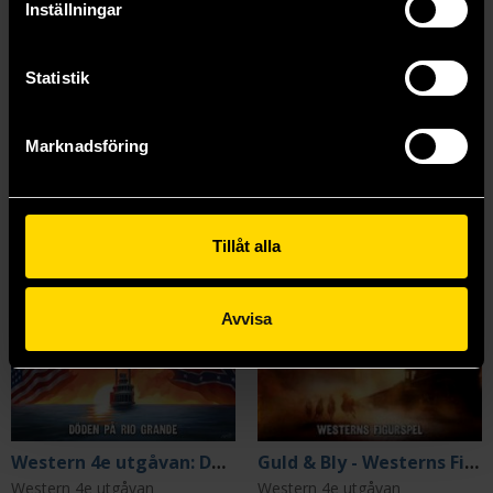
Inställningar
Mer från Anders Gillbring
Statistik
Marknadsföring
Tillåt alla
Avvisa
Western 4e utgåvan: Döden på Rio Grande
Guld & Bly - Westerns Figurspel
Western 4e utgåvan
Western 4e utgåvan