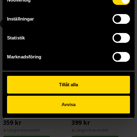
Längre leveranstid
Längre leveranstid
Beställ
Beställ
Inställningar
4
5
Statistik
Marknadsföring
Tillåt alla
Avvisa
Exploring Azeroth - Pandaria
World of Warcraft: Exploring Azeroth - Islands and Isles
Alex Acks
Alex Acks
359 kr
399 kr
Längre leveranstid
Längre leveranstid