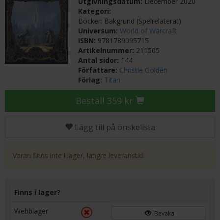
Utgivningsdatum:
December 2020
Kategori:
Böcker: Bakgrund (Spelrelaterat)
Universum:
World of Warcraft
ISBN:
9781789095715
Artikelnummer:
211505
Antal sidor:
144
Författare:
Christie Golden
Förlag:
Titan
Beställ 359 kr
Lägg till på önskelista
Varan finns inte i lager, längre leveranstid.
Finns i lager?
Webblager
Bevaka