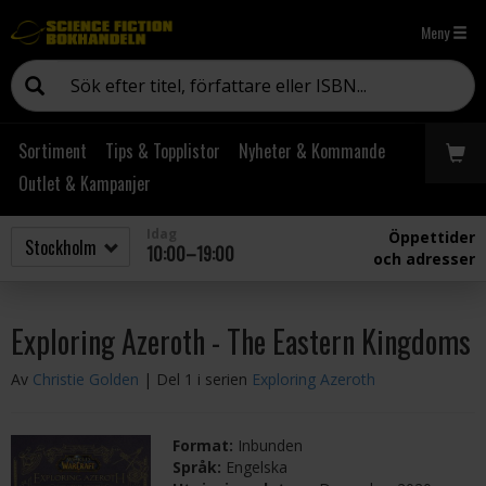
Meny
Sortiment
Tips & Topplistor
Nyheter & Kommande
Outlet & Kampanjer
Idag
Öppettider
10:00–19:00
och adresser
Exploring Azeroth - The Eastern Kingdoms
Av
Christie Golden
| Del 1 i serien
Exploring Azeroth
Format:
Inbunden
Språk:
Engelska