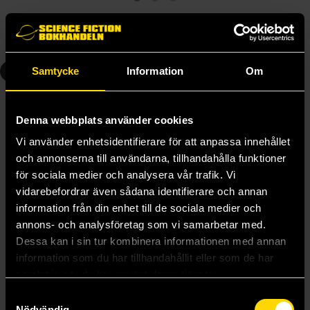
Andra delar i serien
2
3
Samtycke
Information
Om
Denna webbplats använder cookies
Vi använder enhetsidentifierare för att anpassa innehållet
och annonserna till användarna, tillhandahålla funktioner
för sociala medier och analysera vår trafik. Vi
vidarebefordrar även sådana identifierare och annan
information från din enhet till de sociala medier och
annons- och analysföretag som vi samarbetar med.
Dessa kan i sin tur kombinera informationen med annan
information som du har tillhandahållit eller som de har
Exploring Azeroth - Kalimdor
Exploring Azeroth - Northrend
samlat in när du har använt deras tjänster.
Christie Golden
Alex Acks
429 kr
359 kr
Samtyckesval
Nödvändig