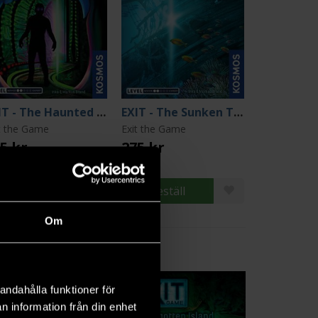
EXIT - The Haunted Roller Coaster
EXIT - The Sunken Treasure
t the Game
Exit the Game
5 kr
275 kr
Beställ
Beställ
Om
5
andahålla funktioner för
n information från din enhet