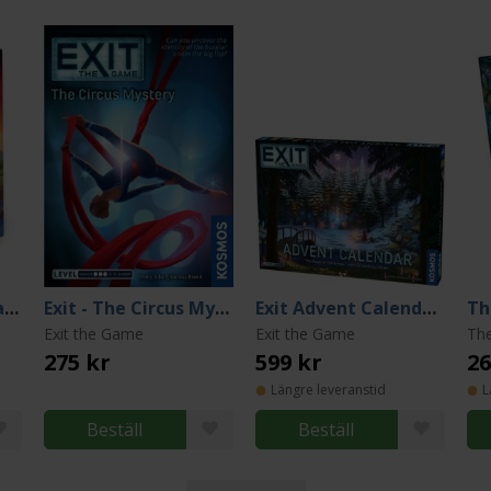
Exit - Äventyr på Catan
Exit - The Circus Mystery
Exit Advent Calendar: The Magic of Christmas
Exit the Game
Exit the Game
Th
275 kr
599 kr
26
Längre leveranstid
L
Beställ
Beställ