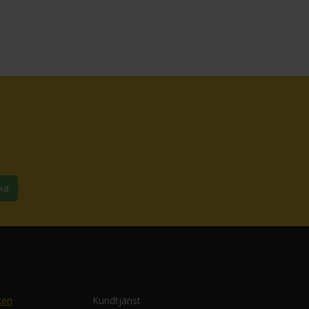
ka
ken
Kundtjänst