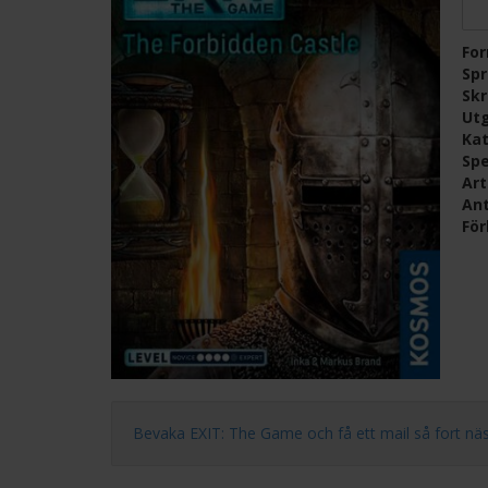
Fo
Sp
Skr
Ut
Kat
Spe
Ar
Ant
För
Bevaka EXIT: The Game och få ett mail så fort nästa 