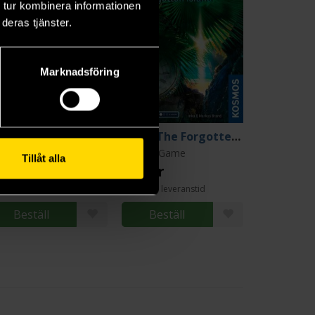
 tur kombinera informationen
deras tjänster.
Marknadsföring
EXIT - The Polar Station
EXIT - The Forgotten Island
it the Game
Exit the Game
Tillåt alla
5 kr
275 kr
ängre leveranstid
Längre leveranstid
Beställ
Beställ