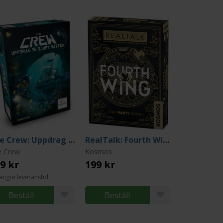
The Crew: Uppdrag på Djupt Vatten
RealTalk: Fourth Wing -The Party Game
e Crew
Kosmos
9 kr
199 kr
ängre leveranstid
Beställ
Beställ