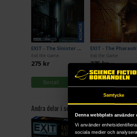
EXIT - The Sinister Mansion
Exit the Game
Exit the Game
275 kr
275 kr
Beställ
Beställ
Samtycke
Andra delar i serien
Denna webbplats använder 
1
Vi använder enhetsidentifierar
sociala medier och analysera 