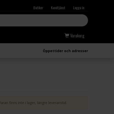
Butiker
Kundtjänst
Logga in
Varukorg
Öppettider och adresser
Varan finns inte i lager, längre leveranstid.