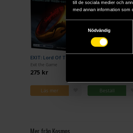
till de sociala medier och a
med annan information som du 
Samtyckesval
Nödvändig
EXIT: Lord Of The Rings - Shadows Over Middle-Earth
Exit the Game
Exit the Game
275 kr
275 kr
Längre leveranstid
Läs mer
Beställ
Mer från Kosmos