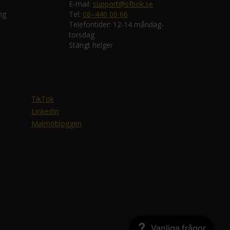
E-mail:
support@sfbok.se
ng
Tel:
08–440 00 66
Telefontider: 12-14 måndag-
torsdag
Stängt helger
TikTok
LinkedIn
Malmöbloggen
Vanliga frågor