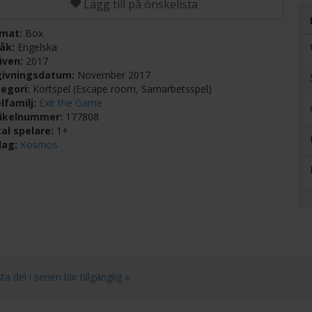
Lägg till på önskelista
rmat:
Box
råk:
Engelska
iven:
2017
givningsdatum:
November 2017
egori:
Kortspel (Escape room, Samarbetsspel)
lfamilj:
Exit the Game
tikelnummer:
177808
al spelare:
1+
lag:
Kosmos
del i serien blir tillgänglig »