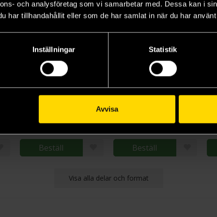
nnons- och analysföretag som vi samarbetar med. Dessa kan i sin
har tillhandahållit eller som de har samlat in när du har använt 
Inställningar
Statistik
EXIT - The Abandoned Cabin
EXIT - The Pharaoh's Tomb
EXIT - The Secret Lab
Exit the Game
Exit the Game
Ex
Avvisa
275 kr
275 kr
27
Längre leveranstid
L
Beställ
Beställ
Visa alla delar och format