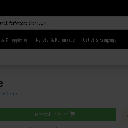
ips & Topplistor
Nyheter & Kommande
Outlet & Kampanjer
e
 The Game
Beställ 275 kr