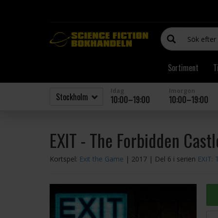
Sortiment
T
Idag
Imorgon
10:00–19:00
10:00–19:00
EXIT - The Forbidden Castl
Kortspel:
Exit the Game
| 2017
| Del 6 i serien
EXIT: