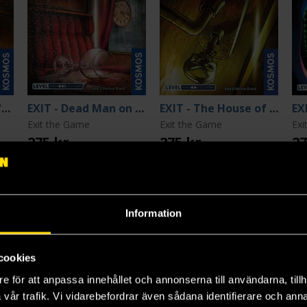
EXIT - The Pharaoh's Tomb
EXIT - Dead Man on the Orient Express
EXIT - The House of Riddles
Exit the Game
Exit the Game
Exi
275 kr
275 kr
27
Beställ
Beställ
Information
cookies
2
3
4
e för att anpassa innehållet och annonserna till användarna, tillh
vår trafik. Vi vidarebefordrar även sådana identifierare och anna