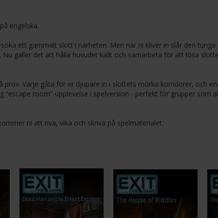
 på engelska.
söka ett gammalt slott i närheten. Men när ni kliver in slår den tunga
. Nu gäller det att hålla huvudet kallt och samarbeta för att lösa slott
 prov. Varje gåta för er djupare in i slottets mörka korridorer, och e
lig “escape room”-upplevelse i spelversion - perfekt för grupper som ä
mer ni att riva, vika och skriva på spelmaterialet.