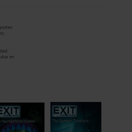
 porten
ets
ndast
lskar en