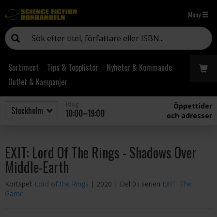
Meny
Sortiment
Tips & Topplistor
Nyheter & Kommande
Outlet & Kampanjer
Idag
Öppettider
10:00–19:00
och adresser
EXIT: Lord Of The Rings - Shadows Over
Middle-Earth
Kortspel:
Lord of the Rings
| 2020
| Del 0 i serien
EXIT: The
Game