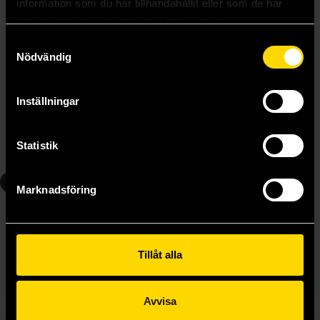
information som du har tillhandahållit eller som de har
samlat in när du har använt deras tjänster.
Samtyckesval
Nödvändig
EXIT - The Secret Lab
EXIT - The Polar Station
Exit the Game
Exit the Game
Inställningar
275 kr
275 kr
Längre leveranstid
Längre leveranstid
Statistik
Beställ
Beställ
5
6
Marknadsföring
Tillåt alla
Avvisa