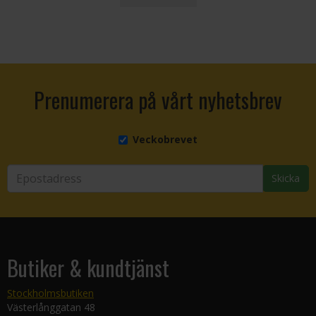
Prenumerera på vårt nyhetsbrev
Veckobrevet
Skicka
Butiker & kundtjänst
Stockholmsbutiken
Västerlånggatan 48