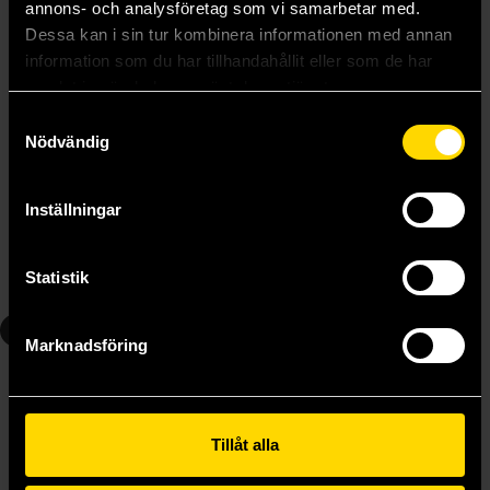
annons- och analysföretag som vi samarbetar med.
Dessa kan i sin tur kombinera informationen med annan
information som du har tillhandahållit eller som de har
samlat in när du har använt deras tjänster.
Samtyckesval
Nödvändig
Death Note Vol 4
Death Note Vol 5
Tsugumi Ohba
Tsugumi Ohba
Inställningar
139 kr
139 kr
Längre leveranstid
Statistik
Beställ
Beställ
6
7
Marknadsföring
Tillåt alla