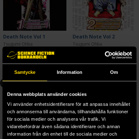
Death Note Vol 1
Death Note Vol 2
Tsugumi Ohba
Tsugumi Ohba
139 kr
139 kr
Beställ
Beställ
Samtycke
Information
Om
4
5
Denna webbplats använder cookies
Vi använder enhetsidentifierare för att anpassa innehållet
och annonserna till användarna, tillhandahålla funktioner
för sociala medier och analysera vår trafik. Vi
vidarebefordrar även sådana identifierare och annan
information från din enhet till de sociala medier och