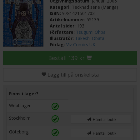
Utgivningsdatum:
Januari 2006
Kategori:
Tecknad serie (Manga)
ISBN:
9781421501703
Artikelnummer:
55139
Antal sidor:
193
Författare:
Tsugumi Ohba
Illustratör:
Takeshi Obata
Förlag:
Viz Comics UK
Beställ 139 kr
Lägg till på önskelista
Finns i lager?
Webblager
Stockholm
Hämta i butik
Göteborg
Hämta i butik