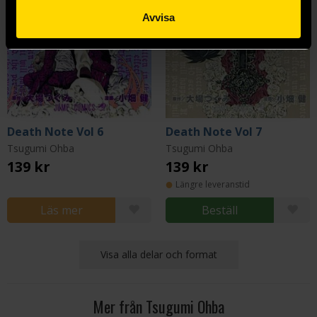
Avvisa
Death Note Vol 6
Death Note Vol 7
Tsugumi Ohba
Tsugumi Ohba
139 kr
139 kr
Längre leveranstid
Läs mer
Beställ
Visa alla delar och format
Mer från Tsugumi Ohba