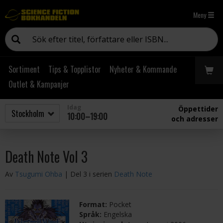
Meny
Sortiment
Tips & Topplistor
Nyheter & Kommande
Outlet & Kampanjer
Idag
Öppettider
10:00–19:00
och adresser
Death Note Vol 3
Av
Tsugumi Ohba
| Del 3 i serien
Death Note
Format:
Pocket
Språk:
Engelska