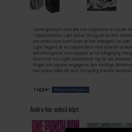
Samlingsvolym med alla tolv volymerna av Death N
Toppstudenten Light lyckas få tag på ett litet ante
personen inom kort! Snart är han indragen i en katt-
Light Yagami är en toppstudent med lysande utsikter -
anteckningsbok som tappats av en bångstyrig shini
inom kort och Light bestämmer sig för att använda 
höger och vänster engageras den skicklige detektiven
han lyckas hålla ett visst försprång framför utredni
Taggar:
Manga samlingsbox
Andra har också köpt