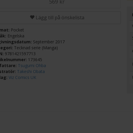
569 kr
Lägg till på önskelista
rmat:
Pocket
råk:
Engelska
givningsdatum:
September 2017
egori:
Tecknad serie (Manga)
BN:
9781421597713
tikelnummer:
173645
fattare:
Tsugumi Ohba
ustratör:
Takeshi Obata
lag:
Viz Comics UK