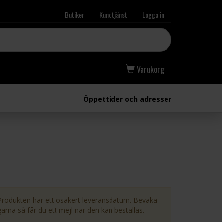
Butiker
Kundtjänst
Logga in
Varukorg
Öppettider och adresser
Produkten har ett osäkert leveransdatum. Bevaka
gärna så får du ett mejl när den kan beställas.