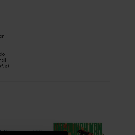
ör
 dö
till
ef, så