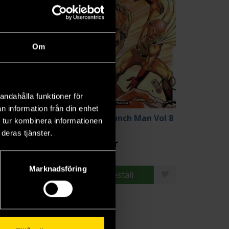
Om
andahålla funktioner för
n information från din enhet
Nichijou My Ordinary Life, 2
One-Punch Man Vol 8
 tur kombinera informationen
ichi Arawi
ONE
deras tjänster.
9 kr
139 kr
Marknadsföring
Beställ
Beställ