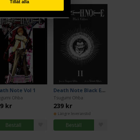
Tillåt alla
ath Note Vol 1
Death Note Black Edition Vol 2
ugumi Ohba
Tsugumi Ohba
9 kr
239 kr
Längre leveranstid
Beställ
Beställ