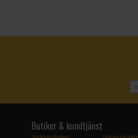
Butiker & kundtjänst
Stockholmsbutiken
Göteborgsbutike