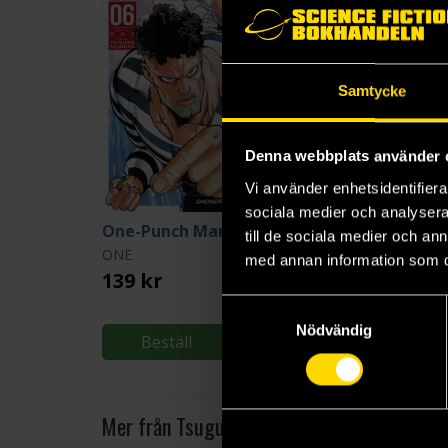
Samtycke
Denna webbplats använder 
Vi använder enhetsidentifierar
sociala medier och analysera 
One-Punch Man Vol 6
till de sociala medier och a
ONE
Makoto Yukimura
med annan information som du 
139 kr
219 kr
Samtyckesval
Nödvändig
Beställ
Beställ
Mer från Tsugumi Ohba