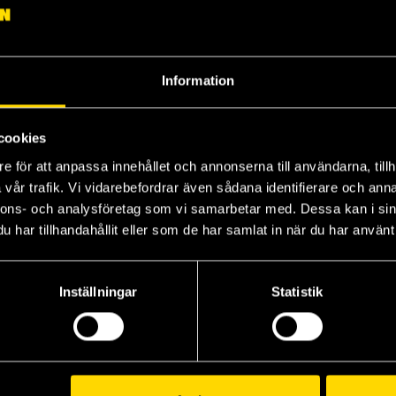
Information
cookies
e för att anpassa innehållet och annonserna till användarna, tillh
vår trafik. Vi vidarebefordrar även sådana identifierare och anna
Vinland Saga, Book Two
Tokyo Ghoul Vol 3
Nichijou My Ordinary Life, 1
nnons- och analysföretag som vi samarbetar med. Dessa kan i sin
Sui Ishida
Keiichi Arawi
Kei
har tillhandahållit eller som de har samlat in när du har använt 
179 kr
139 kr
13
Inställningar
Statistik
Beställ
Beställ