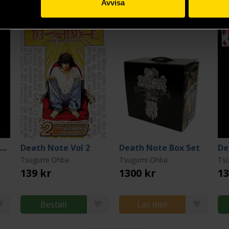
Avvisa
Death Note Black Edition Vol 1
Death Note Vol 2
Death Note Box Set
De
Tsugumi Ohba
Tsugumi Ohba
Ts
139 kr
1300 kr
13
Beställ
Läs mer