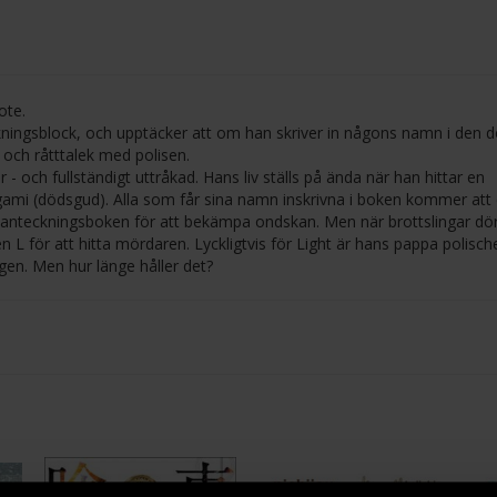
ote.
ckningsblock, och upptäcker att om han skriver in någons namn i den d
 och råtttalek med polisen.
 och fullständigt uttråkad. Hans liv ställs på ända när han hittar en
gami (dödsgud). Alla som får sina namn inskrivna i boken kommer att
anteckningsboken för att bekämpa ondskan. Men när brottslingar dör 
 L för att hitta mördaren. Lyckligtvis för Light är hans pappa polisch
ngen. Men hur länge håller det?