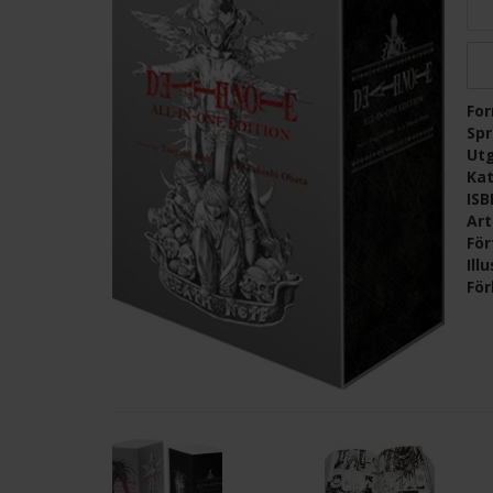
Fo
Sp
Ut
Kat
IS
Ar
För
Ill
För