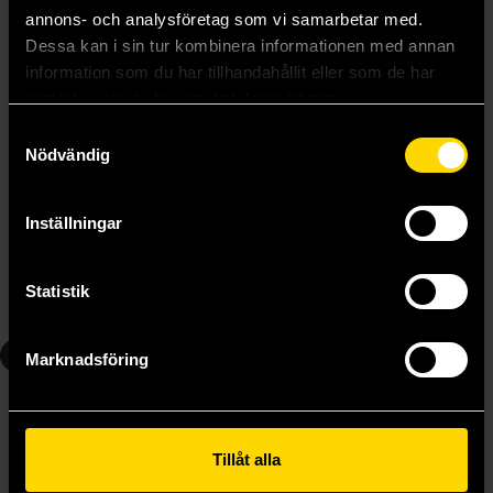
annons- och analysföretag som vi samarbetar med.
Dessa kan i sin tur kombinera informationen med annan
information som du har tillhandahållit eller som de har
samlat in när du har använt deras tjänster.
Samtyckesval
Nödvändig
Death Note Vol 4
Death Note Vol 5
Tsugumi Ohba
Tsugumi Ohba
Inställningar
139 kr
139 kr
Längre leveranstid
Statistik
Beställ
Beställ
6
7
Marknadsföring
Tillåt alla