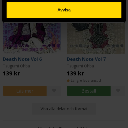
Avvisa
Death Note Vol 6
Death Note Vol 7
Tsugumi Ohba
Tsugumi Ohba
139 kr
139 kr
Längre leveranstid
Läs mer
Beställ
Visa alla delar och format