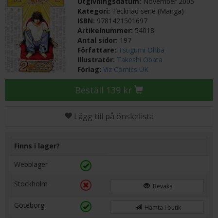
Utgivningsdatum:
November 2005
Kategori:
Tecknad serie (Manga)
ISBN:
9781421501697
Artikelnummer:
54018
Antal sidor:
197
Författare:
Tsugumi Ohba
Illustratör:
Takeshi Obata
Förlag:
Viz Comics UK
Beställ 139 kr
Lägg till på önskelista
Finns i lager?
Webblager
Stockholm
Bevaka
Göteborg
Hämta i butik