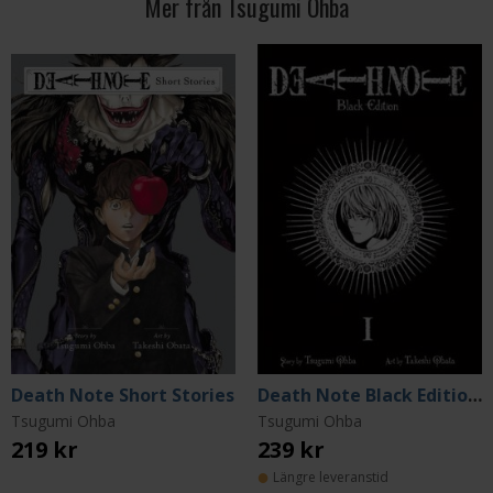
Mer från Tsugumi Ohba
Death Note Short Stories
Death Note Black Edition Vol 1
Tsugumi Ohba
Tsugumi Ohba
219 kr
239 kr
Längre leveranstid