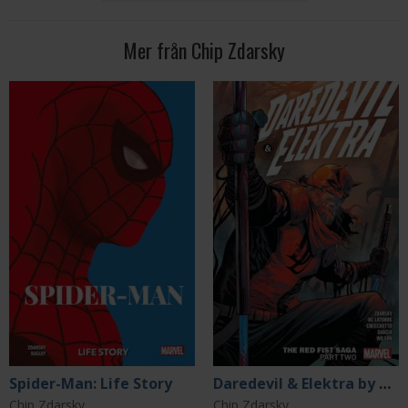
Mer från Chip Zdarsky
Spider-Man: Life Story
Daredevil & Elektra by Chip Zdarsky Vol. 2: The Red Fist Saga Part Two
Chip Zdarsky
Chip Zdarsky