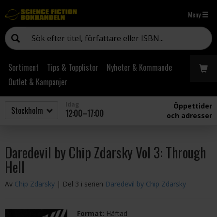
Meny
Sortiment
Tips & Topplistor
Nyheter & Kommande
Outlet & Kampanjer
Idag
Öppettider
12:00–17:00
och adresser
Daredevil by Chip Zdarsky Vol 3: Through
Hell
Av
Chip Zdarsky
| Del 3 i serien
Daredevil by Chip Zdarsky
Format:
Häftad