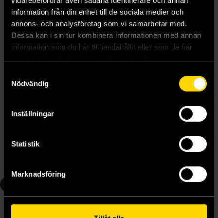
vidarebefordrar även sådana identifierare och annan
information från din enhet till de sociala medier och
annons- och analysföretag som vi samarbetar med.
Dessa kan i sin tur kombinera informationen med annan
information som du har tillhandahållit eller som de har
samlat in när du har använt deras tjänster.
Samtyckesval
Nödvändig
Daredevil by Chip Zdarsky Vol 4: End of Hell
Daredevil by Chip Zdarsky Vol 5
Inställningar
Chip Zdarsky
Chip Zdarsky
199 kr
219 kr
Statistik
Längre leveranstid
Beställ
Beställ
Marknadsföring
7