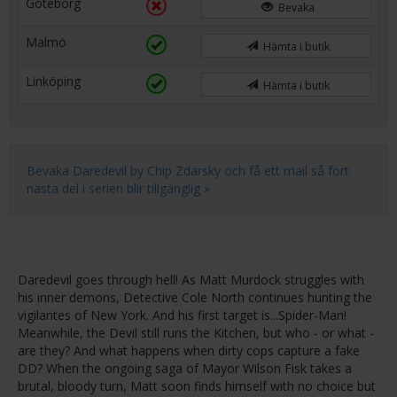
Göteborg
Bevaka
Malmö
Hämta i butik
Linköping
Hämta i butik
Bevaka Daredevil by Chip Zdarsky och få ett mail så fort
nästa del i serien blir tillgänglig »
Daredevil goes through hell! As Matt Murdock struggles with
his inner demons, Detective Cole North continues hunting the
vigilantes of New York. And his first target is...Spider-Man!
Meanwhile, the Devil still runs the Kitchen, but who - or what -
are they? And what happens when dirty cops capture a fake
DD? When the ongoing saga of Mayor Wilson Fisk takes a
brutal, bloody turn, Matt soon finds himself with no choice but