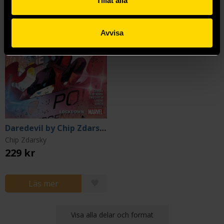
Tillåt alla
Avvisa
Daredevil by Chip Zdarsky Vol 7
Chip Zdarsky
229 kr
Läs mer
Visa alla delar och format