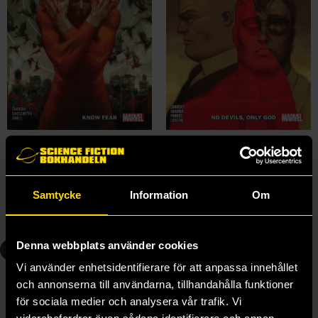
Daredevil by Chip Zdarsky Vol 1: Know Fear
Daredevil by Chip Zdarsky Vol 2: No Devils Only God
Chip Zdarsky
Chip Zdarsky
199 kr
199 kr
Samtycke
Information
Om
Längre leveranstid
Beställ
Beställ
Denna webbplats använder cookies
4
5
Vi använder enhetsidentifierare för att anpassa innehållet
och annonserna till användarna, tillhandahålla funktioner
för sociala medier och analysera vår trafik. Vi