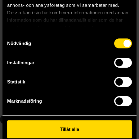
annons- och analysföretag som vi samarbetar med.
Dessa kan i sin tur kombinera informationen med annan
information som du har tillhandahållit eller som de har
samlat in när du har använt deras tjänster.
Samtyckesval
Nödvändig
Inställningar
Gaston: Den kompletta samlingen 4
Gaston: Den kompletta samlingen 5
André Franquin
André Franquin
Statistik
450 kr
450 kr
Längre leveranstid
Längre leveranstid
Marknadsföring
Beställ
Beställ
6
Tillåt alla