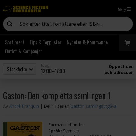
Meny
Sortiment
Tips & Topplistor
Nyheter & Kommande
Outlet & Kampanjer
Idag
Öppettider
12:00–17:00
och adresser
Gaston: Den kompletta samlingen 1
Av
André Franquin
| Del 1 i serien
Gaston samlingsutgåva
Format:
Inbunden
Språk:
Svenska