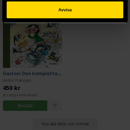
Avvisa
Gaston: Den kompletta samlingen 6
André Franquin
450 kr
Längre leveranstid
Beställ
Visa alla delar och format