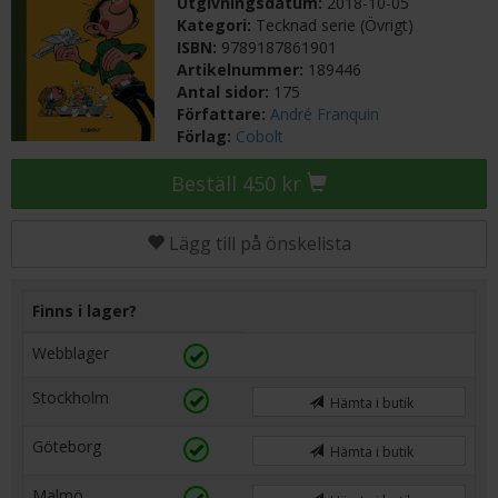
Utgivningsdatum:
2018-10-05
Kategori:
Tecknad serie (Övrigt)
ISBN:
9789187861901
Artikelnummer:
189446
Antal sidor:
175
Författare:
André Franquin
Förlag:
Cobolt
Beställ 450 kr
Lägg till på önskelista
Finns i lager?
Webblager
Stockholm
Hämta i butik
Göteborg
Hämta i butik
Malmö