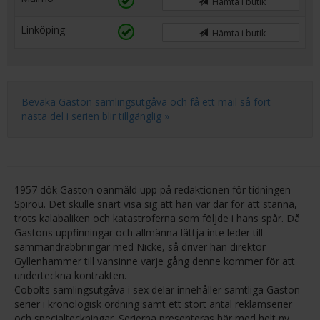
Hämta i butik
Linköping
Hämta i butik
Bevaka Gaston samlingsutgåva och få ett mail så fort
nästa del i serien blir tillgänglig »
1957 dök Gaston oanmäld upp på redaktionen för tidningen
Spirou. Det skulle snart visa sig att han var där för att stanna,
trots kalabaliken och katastroferna som följde i hans spår. Då
Gastons uppfinningar och allmänna lättja inte leder till
sammandrabbningar med Nicke, så driver han direktör
Gyllenhammer till vansinne varje gång denne kommer för att
underteckna kontrakten.
Cobolts samlingsutgåva i sex delar innehåller samtliga Gaston-
serier i kronologisk ordning samt ett stort antal reklamserier
och specialteckningar. Serierna presenteras här med helt ny