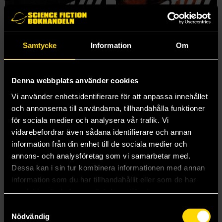
Samtycke
Information
Om
Denna webbplats använder cookies
Vi använder enhetsidentifierare för att anpassa innehållet
och annonserna till användarna, tillhandahålla funktioner
för sociala medier och analysera vår trafik. Vi
vidarebefordrar även sådana identifierare och annan
information från din enhet till de sociala medier och
Daredevil by Chip Zdarsky Vol 3: Through Hell
Daredevil by Chip Zdarsky Vol 4: End of Hell
annons- och analysföretag som vi samarbetar med.
Chip Zdarsky
Chip Zdarsky
Dessa kan i sin tur kombinera informationen med annan
199 kr
199 kr
information som du har tillhandahållit eller som de har
samlat in när du har använt deras tjänster.
Samtyckesval
Beställ
Beställ
Nödvändig