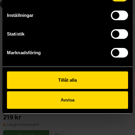
5
Inställningar
Statistik
Marknadsföring
Tillåt alla
Avvisa
Daredevil by Chip Zdarsky Vol 5
Chip Zdarsky
219 kr
Längre leveranstid