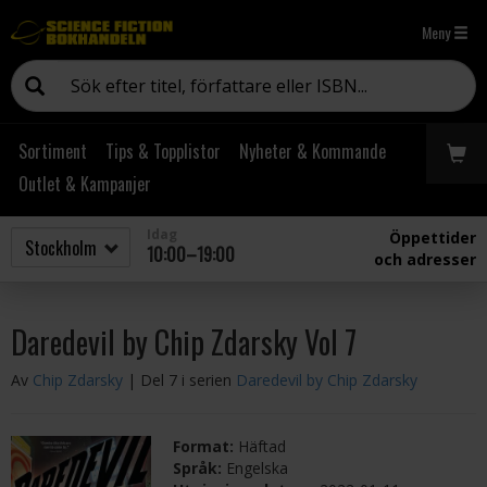
Meny
Sortiment
Tips & Topplistor
Nyheter & Kommande
Outlet & Kampanjer
Idag
Öppettider
10:00–19:00
och adresser
Daredevil by Chip Zdarsky Vol 7
Av
Chip Zdarsky
| Del 7 i serien
Daredevil by Chip Zdarsky
Format:
Häftad
Språk:
Engelska