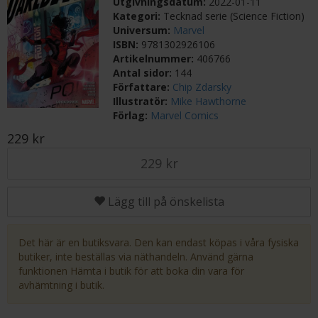
Utgivningsdatum:
2022-01-11
Kategori:
Tecknad serie (Science Fiction)
Universum:
Marvel
ISBN:
9781302926106
Artikelnummer:
406766
Antal sidor:
144
Författare:
Chip Zdarsky
Illustratör:
Mike Hawthorne
Förlag:
Marvel Comics
229 kr
229 kr
Lägg till på önskelista
Det här är en butiksvara. Den kan endast köpas i våra fysiska
butiker, inte beställas via näthandeln. Använd gärna
funktionen Hämta i butik för att boka din vara för
avhämtning i butik.