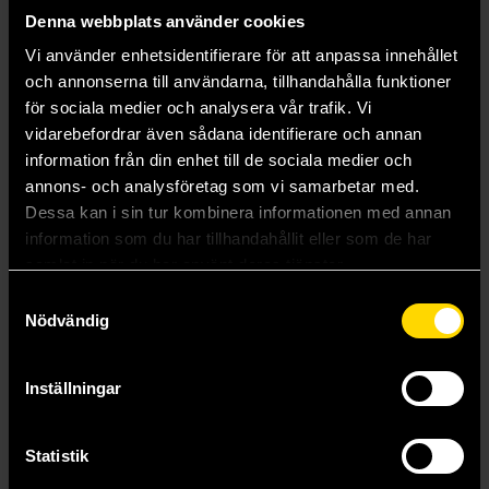
Denna webbplats använder cookies
Vi använder enhetsidentifierare för att anpassa innehållet
och annonserna till användarna, tillhandahålla funktioner
för sociala medier och analysera vår trafik. Vi
vidarebefordrar även sådana identifierare och annan
information från din enhet till de sociala medier och
annons- och analysföretag som vi samarbetar med.
Sons of Guilliman Hoodie (Medium)
Sons of Guilliman Hoodie (Large)
Dessa kan i sin tur kombinera informationen med annan
Warhammer
Warhammer
information som du har tillhandahållit eller som de har
599 kr
599 kr
samlat in när du har använt deras tjänster.
Samtyckesval
Nödvändig
Beställ
Beställ
Inställningar
Visa allt
Statistik