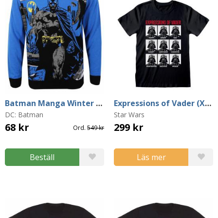
Batman Manga Winter Jumper (Small)
Expressions of Vader (X-Large)
DC: Batman
Star Wars
68 kr
299 kr
Ord.
549 kr
Beställ
Läs mer