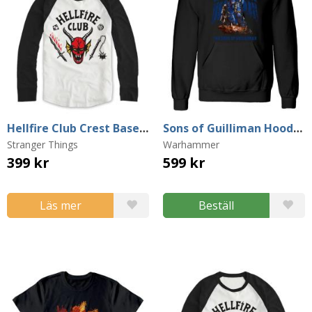
Hellfire Club Crest Baseball Sweater (Medium)
Sons of Guilliman Hoodie (XX-Large)
Stranger Things
Warhammer
399 kr
599 kr
Läs mer
Beställ