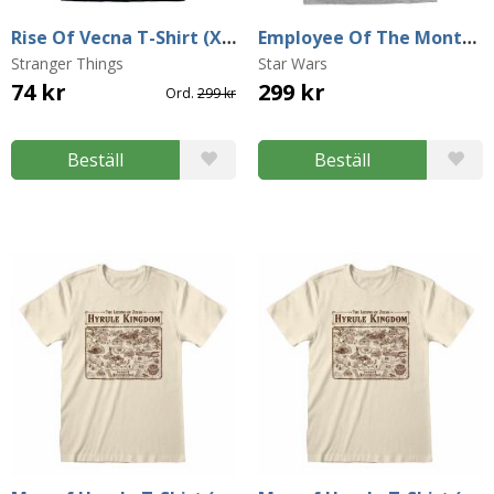
Rise Of Vecna T-Shirt (XX-Large)
Employee Of The Month T-Shirt (Medium)
Stranger Things
Star Wars
74 kr
299 kr
Ord.
299 kr
Beställ
Beställ