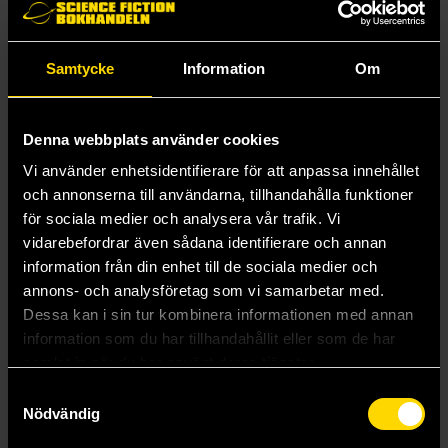
Tröja (2026)
399 kr
Läs mer
Samtycke
Information
Om
Mer från Heroes Inc
Denna webbplats använder cookies
Vi använder enhetsidentifierare för att anpassa innehållet
och annonserna till användarna, tillhandahålla funktioner
för sociala medier och analysera vår trafik. Vi
vidarebefordrar även sådana identifierare och annan
information från din enhet till de sociala medier och
annons- och analysföretag som vi samarbetar med.
Dessa kan i sin tur kombinera informationen med annan
information som du har tillhandahållit eller som de har
samlat in när du har använt deras tjänster.
Samtyckesval
Nödvändig
Sons of Guilliman Hoodie (Medium)
Sons of Guilliman Hoodie (Large)