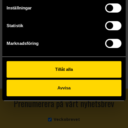
Warhammer
Warhammer
599 kr
599 kr
Inställningar
Beställ
Beställ
Statistik
Marknadsföring
Visa allt
Tillåt alla
Avvisa
Prenumerera på vårt nyhetsbrev
Veckobrevet