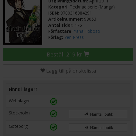
Utgivningsdatum:
April 2011
Kategori:
Tecknad serie (Manga)
ISBN:
9780316084291
Artikelnummer:
98053
Antal sidor:
176
Författare:
Yana Toboso
Förlag:
Yen Press
Beställ 219 kr
Lägg till på önskelista
Finns i lager?
Webblager
Stockholm
Hämta i butik
Göteborg
Hämta i butik