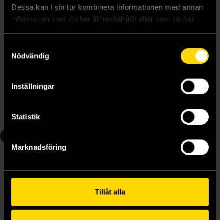
Dessa kan i sin tur kombinera informationen med annan
information som du har tillhandahållit eller som de har
samlat in när du har använt deras tjänster.
Samtyckesval
Nödvändig
Black Butler Vol 3
Black Butler Vol 4
Yana Toboso
Yana Toboso
199 kr
219 kr
Inställningar
Längre leveranstid
Beställ
Beställ
Statistik
6
7
Marknadsföring
Tillåt alla