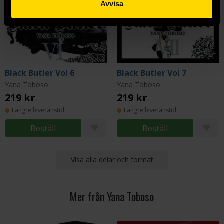
Avvisa
Black Butler Vol 6
Black Butler Vol 7
Yana Toboso
Yana Toboso
219 kr
219 kr
Längre leveranstid
Längre leveranstid
Beställ
Beställ
Visa alla delar och format
Mer från Yana Toboso