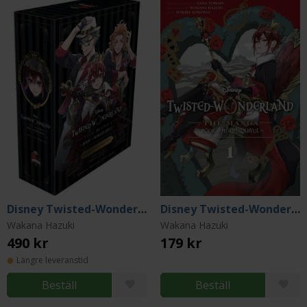
Disney Twisted-Wonderland Manga - Heartslabyul Box Set
Disney Twisted-Wonderland The Manga: Book of Heartslabyul Vol 1
Wakana Hazuki
Wakana Hazuki
490 kr
179 kr
Längre leveranstid
Beställ
Beställ