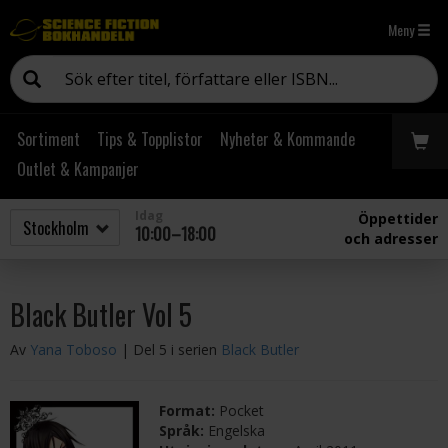
Meny
Sortiment
Tips & Topplistor
Nyheter & Kommande
Outlet & Kampanjer
Idag
Öppettider
10:00–18:00
och adresser
Black Butler Vol 5
Av
Yana Toboso
| Del 5 i serien
Black Butler
Format:
Pocket
Språk:
Engelska