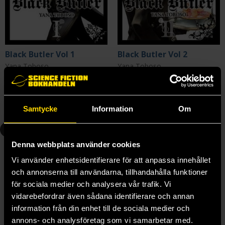
Black Butler Vol 1
Black Butler Vol 2
Yana Toboso
Yana Toboso
199 kr
199 kr
Längre leveranstid
Längre leveranstid
Samtycke
Information
Om
Beställ
Beställ
3
4
Denna webbplats använder cookies
Vi använder enhetsidentifierare för att anpassa innehållet
och annonserna till användarna, tillhandahålla funktioner
för sociala medier och analysera vår trafik. Vi
vidarebefordrar även sådana identifierare och annan
information från din enhet till de sociala medier och
annons- och analysföretag som vi samarbetar med.