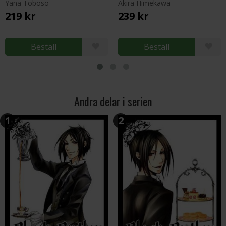
Yana Toboso
Akira Himekawa
219 kr
239 kr
Beställ
Beställ
Andra delar i serien
1
2