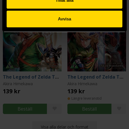
Tillåt alla
Avvisa
The Legend of Zelda Twilight Princess Vol 5
The Legend of Zelda Twilight Princess Vol 6
Akira Himekawa
Akira Himekawa
139 kr
139 kr
Längre leveranstid
Beställ
Beställ
Visa alla delar och format