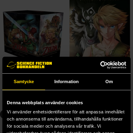
The Legend of Zelda: Twilight Princess Complete Box Set
The Legend of Zelda Twilight Princess Vol 1
Akira Himekawa
Akira Himekawa
Samtycke
Information
Om
1150 kr
139 kr
Längre leveranstid
Längre leveranstid
Beställ
Beställ
Denna webbplats använder cookies
Vi använder enhetsidentifierare för att anpassa innehållet
3
4
och annonserna till användarna, tillhandahålla funktioner
för sociala medier och analysera vår trafik. Vi