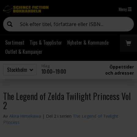
Meny
Sortiment
Tips & Topplistor
Nyheter & Kommande
Outlet & Kampanjer
Idag
Öppettider
10:00–19:00
och adresser
The Legend of Zelda Twilight Princess Vol
2
Av
Akira Himekawa
| Del 2 i serien
The Legend of Twilight
Princess