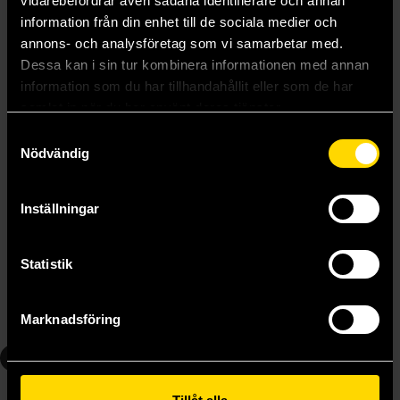
vidarebefordrar även sådana identifierare och annan
information från din enhet till de sociala medier och
annons- och analysföretag som vi samarbetar med.
Dessa kan i sin tur kombinera informationen med annan
information som du har tillhandahållit eller som de har
samlat in när du har använt deras tjänster.
Samtyckesval
Nödvändig
Inställningar
The Legend of Zelda Twilight Princess Vol 3
The Legend of Zelda Twilight Princess Vol 4
Akira Himekawa
Akira Himekawa
Statistik
139 kr
139 kr
Längre leveranstid
Marknadsföring
Beställ
Beställ
5
6