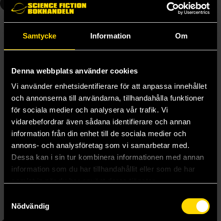
2
3
Samtycke
Information
Om
Denna webbplats använder cookies
Vi använder enhetsidentifierare för att anpassa innehållet
och annonserna till användarna, tillhandahålla funktioner
för sociala medier och analysera vår trafik. Vi
vidarebefordrar även sådana identifierare och annan
information från din enhet till de sociala medier och
annons- och analysföretag som vi samarbetar med.
The Legend of Zelda Legendary Edition Vol 2: Oracle of Seasons, Oracle of Ages
The Legend of Zelda Legendary Edition Vol 3: Majora's Mask, A Link to the Past
Dessa kan i sin tur kombinera informationen med annan
Akira Himekawa
Akira Himekawa
information som du har tillhandahållit eller som de har
239 kr
239 kr
samlat in när du har använt deras tjänster.
Samtyckesval
Beställ
Beställ
Nödvändig