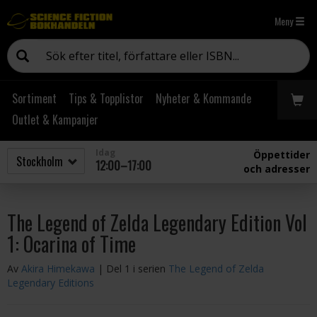
Meny
Sortiment
Tips & Topplistor
Nyheter & Kommande
Outlet & Kampanjer
Idag
Öppettider
12:00–17:00
och adresser
The Legend of Zelda Legendary Edition Vol
1: Ocarina of Time
Av
Akira Himekawa
| Del 1 i serien
The Legend of Zelda
Legendary Editions