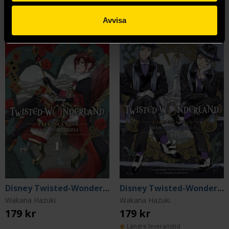
Mer från Wakana Hazuki
Avvisa
Disney Twisted-Wonderland The Manga: Book of Heartslabyul Vol 1
Disney Twisted-Wonderland The Manga: Book of Octavinelle Vol 2
Wakana Hazuki
Wakana Hazuki
179 kr
179 kr
Längre leveranstid