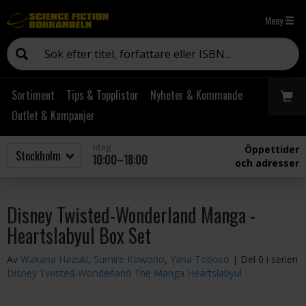
Meny
Sortiment
Tips & Topplistor
Nyheter & Kommande
Outlet & Kampanjer
Idag
Öppettider
10:00–18:00
och adresser
Disney Twisted-Wonderland Manga -
Heartslabyul Box Set
Av
Wakana Hazuki
,
Sumire Kowono
,
Yana Toboso
| Del 0 i serien
Disney Twisted-Wonderland The Manga Heartslabyul