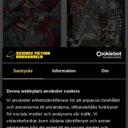
Disney Twisted-Wonderland The Manga: Book of Heartslabyul Vol 1
Disney Twisted-Wonderland The Manga: Book of Heartslabyul Vol 2
Wakana Hazuki
Wakana Hazuki
159 kr
159 kr
Samtycke
Information
Om
Beställ
Beställ
Denna webbplats använder cookies
3
4
Vi använder enhetsidentifierare för att anpassa innehållet
och annonserna till användarna, tillhandahålla funktioner
för sociala medier och analysera vår trafik. Vi
vidarebefordrar även sådana identifierare och annan
information från din enhet till de sociala medier och