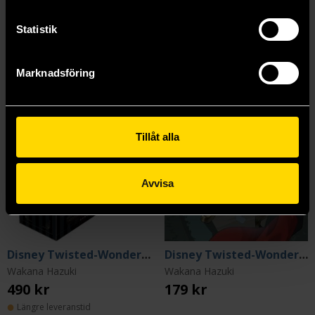
Mer från Wakana Hazuki
Statistik
Marknadsföring
Tillåt alla
Avvisa
Disney Twisted-Wonderland Manga - Heartslabyul Box Set
Disney Twisted-Wonderland The Manga: Book of Heartslabyul Vol 1
Wakana Hazuki
Wakana Hazuki
490 kr
179 kr
Längre leveranstid