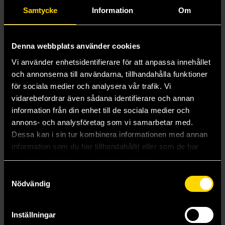
Samtycke
Information
Om
Denna webbplats använder cookies
Vi använder enhetsidentifierare för att anpassa innehållet
och annonserna till användarna, tillhandahålla funktioner
för sociala medier och analysera vår trafik. Vi
vidarebefordrar även sådana identifierare och annan
Disney Twisted-Wonderland The Manga: Book of Octavinelle Vol 1
information från din enhet till de sociala medier och
Wakana Hazuki
annons- och analysföretag som vi samarbetar med.
179 kr
Dessa kan i sin tur kombinera informationen med annan
information som du har tillhandahållit eller som de har
samlat in när du har använt deras tjänster.
Beställ
Samtyckesval
Nödvändig
Visa alla delar och format
Inställningar