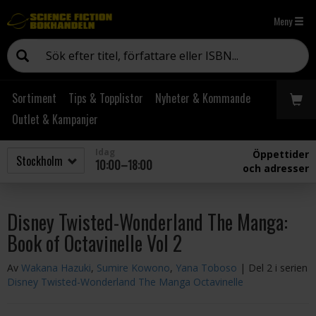
Meny
Sortiment
Tips & Topplistor
Nyheter & Kommande
Outlet & Kampanjer
Idag
Öppettider
10:00–18:00
och adresser
Disney Twisted-Wonderland The Manga:
Book of Octavinelle Vol 2
Av
Wakana Hazuki
,
Sumire Kowono
,
Yana Toboso
| Del 2 i serien
Disney Twisted-Wonderland The Manga Octavinelle