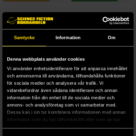
Samtycke
Information
Om
Denna webbplats använder cookies
Vi använder enhetsidentifierare för att anpassa innehållet
och annonserna till användarna, tillhandahålla funktioner
för sociala medier och analysera vår trafik. Vi
vidarebefordrar även sådana identifierare och annan
information från din enhet till de sociala medier och
annons- och analysföretag som vi samarbetar med.
Vaesen Nordic Horror: RPG Core Rulebook
Vaesen GM Screen
Dessa kan i sin tur kombinera informationen med annan
År Noll System: Vaesen - Nordic Horror Roleplaying
År Noll System: Vaesen - Nordic Horror Roleplaying
information som du har tillhandahållit eller som de har
449 kr
189 kr
samlat in när du har använt deras tjänster.