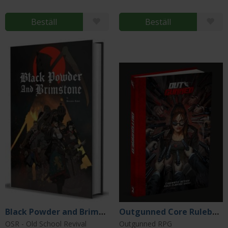
Beställ
Beställ
Black Powder and Brimstone
Outgunned Core Rulebook
OSR - Old School Revival
Outgunned RPG