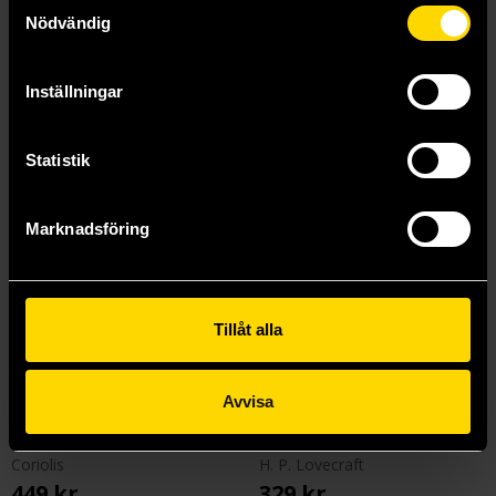
Samtyckesval
Nödvändig
Läs mer
Beställ
Inställningar
Statistik
Marknadsföring
Tillåt alla
Avvisa
Coriolis: The Great Dark Core Rulebook
Vid vansinnets berg - Volym II
Coriolis
H. P. Lovecraft
449 kr
329 kr