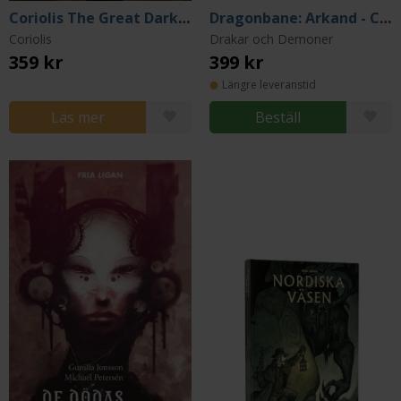
Coriolis The Great Dark: The Fractured Library & Other Tales
Dragonbane: Arkand - City of Waves and Flames
Coriolis
Drakar och Demoner
359 kr
399 kr
Längre leveranstid
Läs mer
Beställ