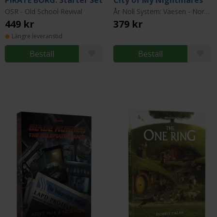
PIRATE BORG: Starter Set
City of My Nightmares
OSR - Old School Revival
År Noll System: Vaesen - Nordic Horror Roleplaying
449 kr
379 kr
Längre leveranstid
Beställ
Beställ