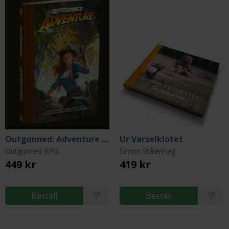
Outgunned: Adventure Core Rulebook
Ur Varselklotet
Outgunned RPG
Simon Stålenhag
449 kr
419 kr
Beställ
Beställ