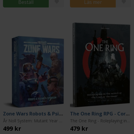
Beställ
Läs mer
Zone Wars Robots & Psionics
The One Ring RPG - Core Rulebook
År Noll System: Mutant Year Zero
The One Ring - Roleplaying in the World of The Lord of the Rings
499 kr
479 kr