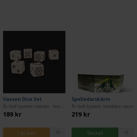
Vaesen Dice Set
Spelledarskärm
År Noll System: Vaesen - Nordic Horror Roleplaying
År Noll System: Nordiska väsen
189 kr
219 kr
Läs mer
Beställ