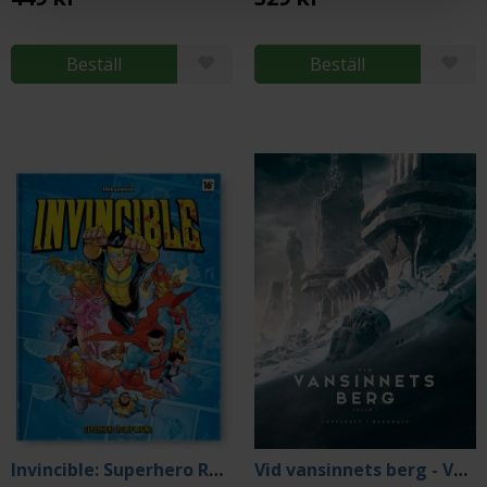
Beställ
Beställ
Invincible: Superhero Roleplaying Core Rules
Vid vansinnets berg - Volym I