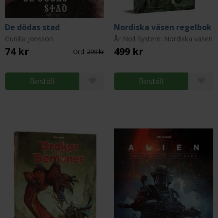
De dödas stad
Nordiska väsen regelbok
Gunilla Jonsson
År Noll System: Nordiska väsen
74 kr
499 kr
Ord.
299 kr
Beställ
Beställ