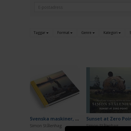
Taggar
Format
Genre
Kategori
Svenska maskiner, ensligt belägna
Sunset at Zero Poi
Simon Stålenhag
Simon Stålenhag