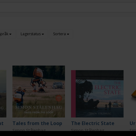
Språk
Lagerstatus
Sortera
nt
Tales from the Loop
The Electric State
Ur
Simon Stålenhag
Simon Stålenhag
Si