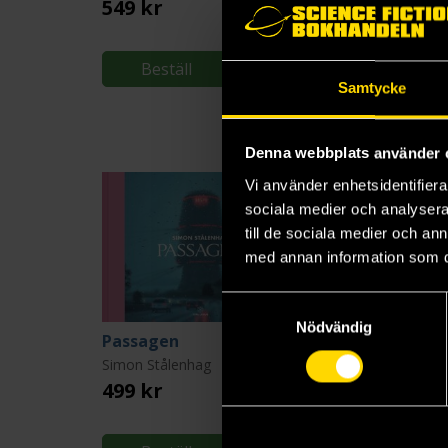
549 kr
499 kr
Beställ
Beställ
Samtycke
Denna webbplats använder 
Vi använder enhetsidentifierar
sociala medier och analysera 
till de sociala medier och a
med annan information som du 
Samtyckesval
Nödvändig
Passagen
Simon Stålenhag
499 kr
449 kr