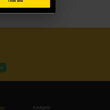
Tillåt alla
ka
ken
Kundtjänst