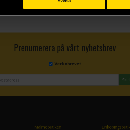
Beställ
Avvisa
Prenumerera på vårt nyhetsbrev
Veckobrevet
Skic
n
Malmöbutiken
Linköpingsbuti