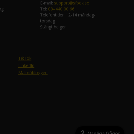
E-mail:
support@sfbok.se
ng
Tel:
08–440 00 66
Telefontider: 12-14 måndag-
torsdag
Stängt helger
TikTok
LinkedIn
Malmöbloggen
Vanliga frågor