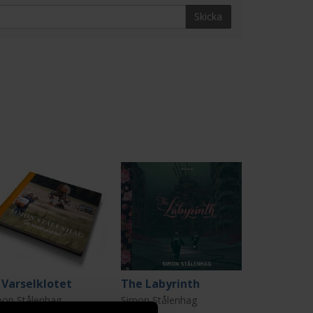
Skicka
 Varselklotet
The Labyrinth
mon Stålenhag
Simon Stålenhag