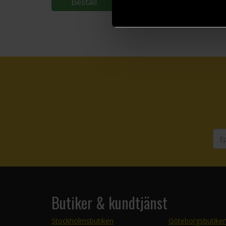
Beställ
Beställ
Butiker & kundtjänst
Stockholmsbutiken
Göteborgsbutike