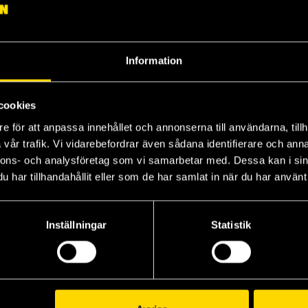
349 kr
399 kr
41
Beställ
Beställ
Information
cookies
e för att anpassa innehållet och annonserna till användarna, tillh
vår trafik. Vi vidarebefordrar även sådana identifierare och anna
nnons- och analysföretag som vi samarbetar med. Dessa kan i sin
har tillhandahållit eller som de har samlat in när du har använt 
Inställningar
Statistik
Flodskörden - Regelbok
Things from the Flood
År Noll System: Flodskörden
Simon Stålenhag
349 kr