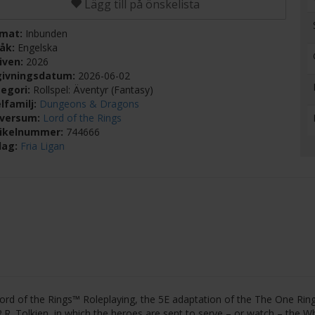
Lägg till på önskelista
rmat:
Inbunden
råk:
Engelska
iven:
2026
givningsdatum:
2026-06-02
egori:
Rollspel: Äventyr (Fantasy)
lfamilj:
Dungeons & Dragons
iversum:
Lord of the Rings
tikelnummer:
744666
lag:
Fria Ligan
Lord of the Rings™ Roleplaying, the 5E adaptation of the The One Rin
.R. Tolkien, in which the heroes are sent to serve – or watch – the W