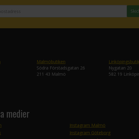
Skic
n
Malmöbutiken
Linköpingsbuti
Södra Förstadsgatan 26
Nygatan 20
211 43 Malmö
582 19 Linköpi
la medier
m
Instagram Malmö
k
Instagram Göteborg