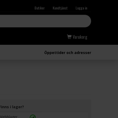
Butiker
Kundtjänst
Logga in
Varukorg
Öppettider och adresser
Finns i lager?
Webblager