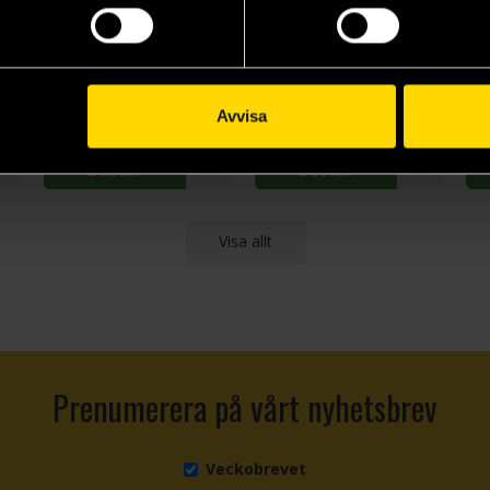
Hands of the White Wizard
PIRATE BORG: Down Among the Dead
Nordiska Väsen Startset
The One Ring - Roleplaying in the World of The Lord of the Rings
OSR - Old School Revival
År Noll System: Nordiska väsen
OSR
379 kr
239 kr
44
Avvisa
L
Beställ
Beställ
Visa allt
Prenumerera på vårt nyhetsbrev
Veckobrevet