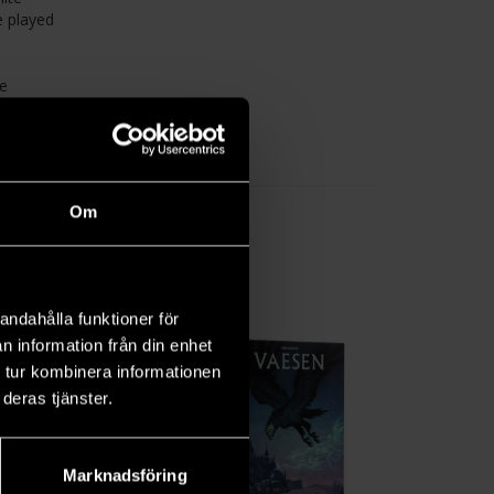
e played
he
gun.
om
Om
andahålla funktioner för
n information från din enhet
 tur kombinera informationen
deras tjänster.
Marknadsföring