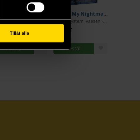
PIRATE BORG: Starter Set
City of My Nightmares
 - Old School Revival
År Noll System: Vaesen - Nordic Horror Roleplaying
9 kr
379 kr
Tillåt alla
ängre leveranstid
Beställ
Beställ