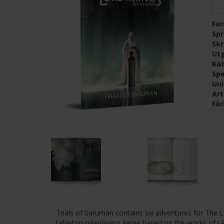
Fo
Sp
Skr
Ut
Kat
Spe
Un
Ar
För
Trials of Saruman contains six adventures for The 
tabletop roleplaying game based on the works of J.R