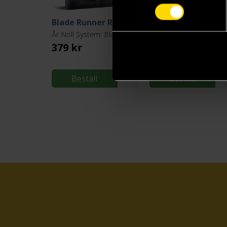
Blade Runner RPG: Replicant Rebellion
År Noll System: Blade Runner
379 kr
359 kr
Beställ
Beställ