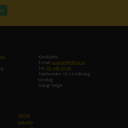
ka
ken
Kundtjänst
E-mail:
support@sfbok.se
ng
Tel:
08–440 00 66
Telefontider: 12-14 måndag-
torsdag
Stängt helger
TikTok
LinkedIn