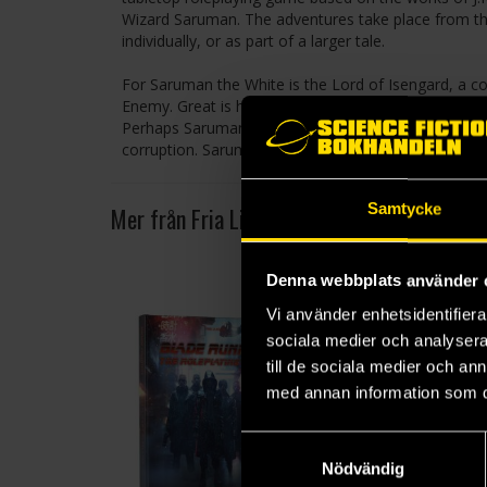
Wizard Saruman. The adventures take place from th
individually, or as part of a larger tale.
For Saruman the White is the Lord of Isengard, a cou
Enemy. Great is his wisdom, yet greater still is his p
Perhaps Saruman’s doom is already written, or per
corruption. Saruman’s fate – and that of all Middle-ea
Samtycke
Mer från Fria Ligan
Denna webbplats använder 
Vi använder enhetsidentifierar
sociala medier och analysera 
till de sociala medier och a
med annan information som du 
Samtyckesval
Nödvändig