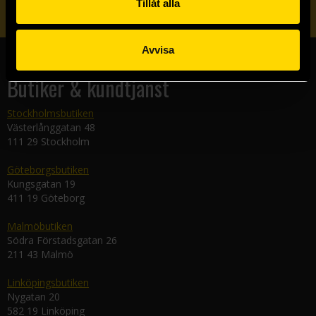
Tillåt alla
Avvisa
Butiker & kundtjänst
Stockholmsbutiken
Västerlånggatan 48
111 29 Stockholm
Göteborgsbutiken
Kungsgatan 19
411 19 Göteborg
Malmöbutiken
Södra Förstadsgatan 26
211 43 Malmö
Linköpingsbutiken
Nygatan 20
582 19 Linköping