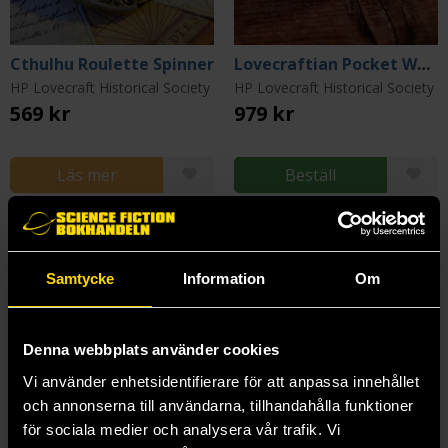
Cthulhu Roulette Spinner
Lovecraftian Pocket Watch (mechanical)
HP Lovecraft Historical Society
HP Lovecraft Historical Society
569 kr
979 kr
Läs mer
Beställ
Samtycke
Information
Om
Denna webbplats använder cookies
Vi använder enhetsidentifierare för att anpassa innehållet
och annonserna till användarna, tillhandahålla funktioner
för sociala medier och analysera vår trafik. Vi