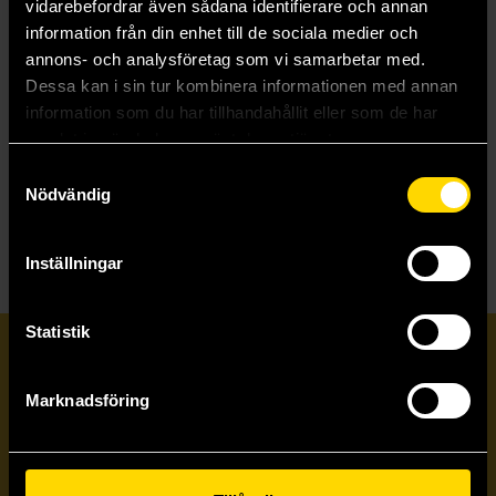
vidarebefordrar även sådana identifierare och annan
information från din enhet till de sociala medier och
annons- och analysföretag som vi samarbetar med.
Sanity Coin
The Notes and Commonplace Book of H.P. Lovecraft
Dessa kan i sin tur kombinera informationen med annan
HP Lovecraft Historical Society
HP Lovecraft Historical Society
information som du har tillhandahållit eller som de har
17 kr
199 kr
Ord.
69 kr
samlat in när du har använt deras tjänster.
Samtyckesval
Beställ
Läs mer
Nödvändig
Inställningar
Statistik
Prenumerera på vårt nyhetsbrev
Marknadsföring
Veckobrevet
Skicka