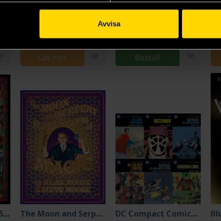
Saga of the Swamp Thing Book 2
Top 10 Compendium
Saga of the Swamp Thing Book 3
Alan Moore
Alan Moore
Al
Avvisa
590 kr
239 kr
31
Längre leveranstid
Läs mer
Beställ
Voice of the Fire (25th Anniversary Edition)
The Moon and Serpent Bumper Book of Magic
DC Compact Comics Box Set
Il