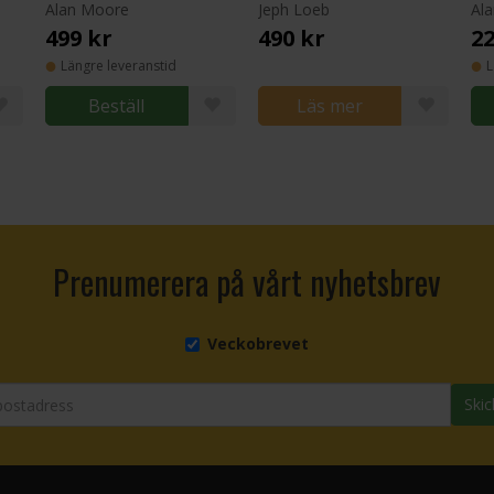
Alan Moore
Jeph Loeb
Al
499 kr
490 kr
22
Längre leveranstid
L
Beställ
Läs mer
Prenumerera på vårt nyhetsbrev
Veckobrevet
Skic