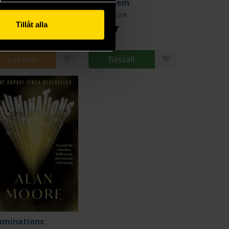
Whatever Happened to the Man of Tomorrow Deluxe Edition
Jerusalem
an Moore
Alan Moore
Tillåt alla
9 kr
319 kr
Läs mer
Beställ
luminations