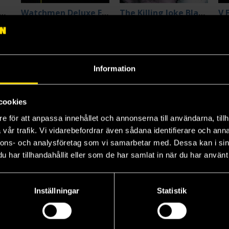
te The Killing Joke 30th Anniversary Edition
Watchmen Deluxe Edition
The Killing Joke Black Label Edition
Alan Moore
Alan Moore
Al
390 kr
219 kr
49
Beställ
Beställ
Information
cookies
e för att anpassa innehållet och annonserna till användarna, tillh
vår trafik. Vi vidarebefordrar även sådana identifierare och anna
nnons- och analysföretag som vi samarbetar med. Dessa kan i sin
har tillhandahållit eller som de har samlat in när du har använt 
Inställningar
Statistik