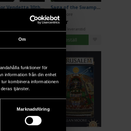
V For Vendetta 30th Anniversary Deluxe Edition
Saga of the Swamp Thing Book 1
an Moore
Alan Moore
0 kr
239 kr
Längre leveranstid
Beställ
Beställ
Om
andahålla funktioner för
n information från din enhet
 tur kombinera informationen
deras tjänster.
Marknadsföring