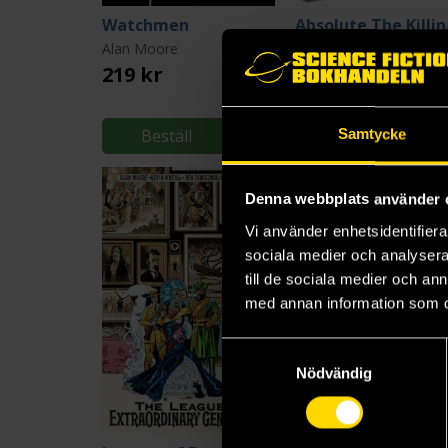
Watchmen
Absolu
Alan Moore
Alan Moore
219 kr
490 kr
Längre leveranstid
Beställ
Beställ
Samtycke
Denna webbplats använder 
Vi använder enhetsidentifierar
sociala medier och analysera 
till de sociala medier och a
med annan information som du 
Samtyckesval
Nödvändig