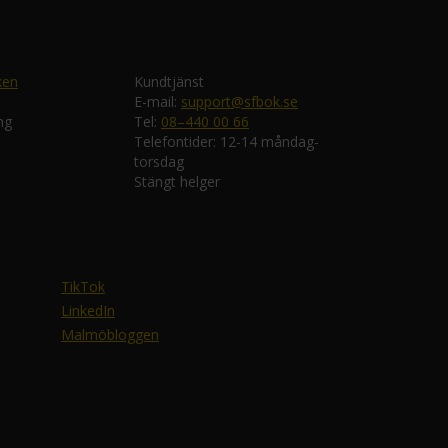
ken
Kundtjänst
E-mail:
support@sfbok.se
ng
Tel:
08–440 00 66
Telefontider: 12-14 måndag-
torsdag
Stängt helger
TikTok
LinkedIn
Malmöbloggen