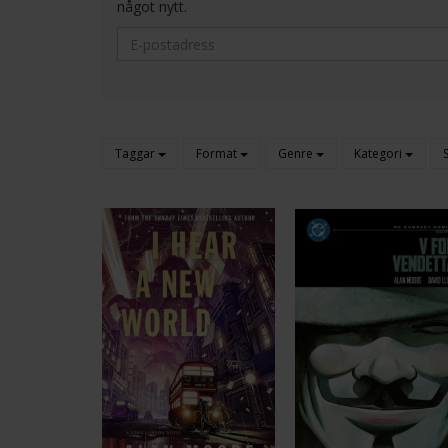
något nytt.
Taggar
Format
Genre
Kategori