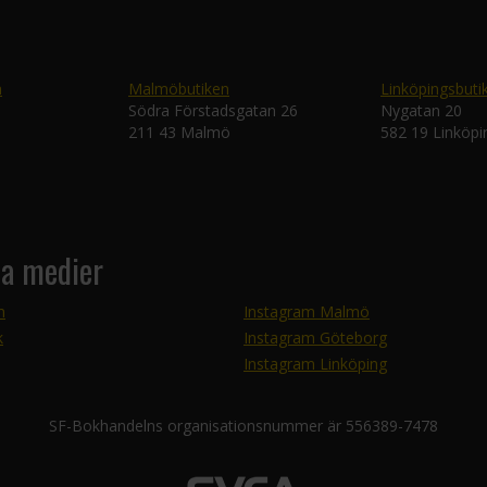
n
Malmöbutiken
Linköpingsbuti
Södra Förstadsgatan 26
Nygatan 20
211 43 Malmö
582 19 Linköpi
la medier
m
Instagram Malmö
k
Instagram Göteborg
Instagram Linköping
SF-Bokhandelns organisationsnummer är 556389-7478