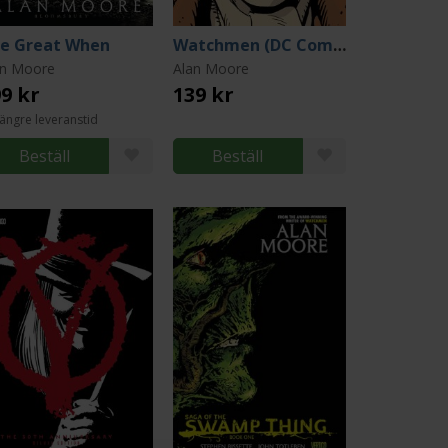
e Great When
Watchmen (DC Compact Comics Edition)
an Moore
Alan Moore
9 kr
139 kr
ängre leveranstid
Beställ
Beställ