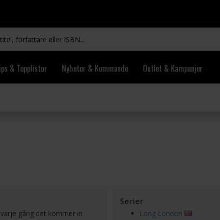
ips & Topplistor
Nyheter & Kommande
Outlet & Kampanjer
Serier
l varje gång det kommer in
Long London