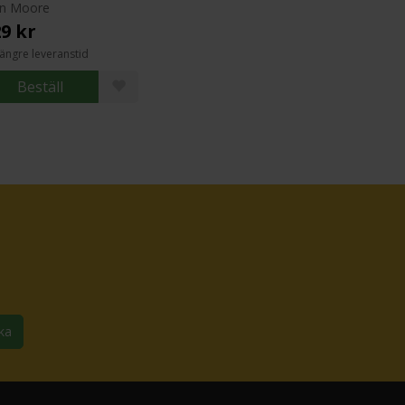
an Moore
9 kr
ängre leveranstid
Beställ
ka