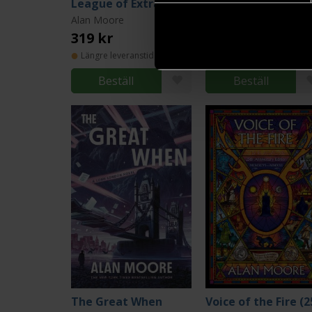
League of Extraordinary Gentlemen Omnibus
Alan Moore
Alan Moore
319 kr
239 kr
Längre leveranstid
Längre leveranstid
Beställ
Beställ
The Great When