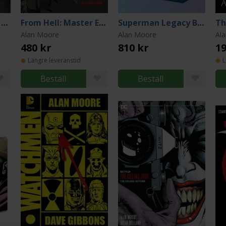
V For Vendetta (DC Compact Comics Edition)
From Hell: Master Edition
Superman Legacy Box Set
Th
Alan Moore
Alan Moore
Al
480 kr
810 kr
19
Längre leveranstid
L
Beställ
Beställ