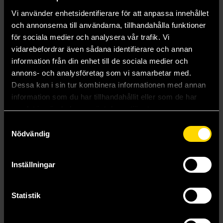
Vi använder enhetsidentifierare för att anpassa innehållet
Caliban's War
Linda och Valentin: Minnen från framtiden
och annonserna till användarna, tillhandahålla funktioner
James S A Corey
Jean-Claude Mézières
för sociala medier och analysera vår trafik. Vi
179 kr
199 kr
vidarebefordrar även sådana identifierare och annan
information från din enhet till de sociala medier och
Beställ
Beställ
annons- och analysföretag som vi samarbetar med.
Dessa kan i sin tur kombinera informationen med annan
information som du har tillhandahållit eller som de har
samlat in när du har använt deras tjänster.
Mer från Alan Moore
Samtyckesval
Nödvändig
Inställningar
Statistik