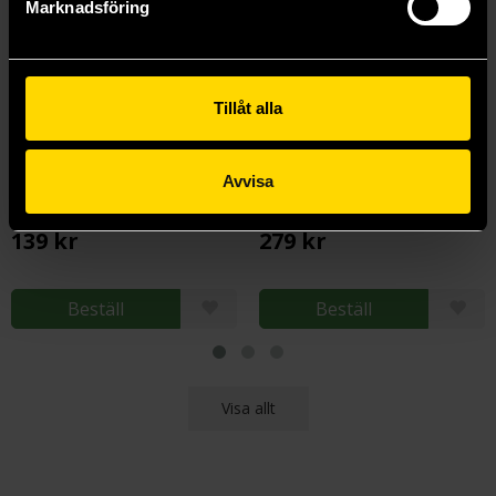
Marknadsföring
Tillåt alla
Avvisa
V For Vendetta (DC Compact Comics Edition)
I Hear A New World
Alan Moore
Alan Moore
139 kr
279 kr
Beställ
Beställ
Visa allt