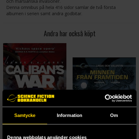
och marsianska invasioner.
Denna omnibus på hela 416 sidor samlar de två första
albumen i serien samt andra godbitar.
Andra har också köpt
Samtycke
Information
Om
Denna webbplats använder cookies