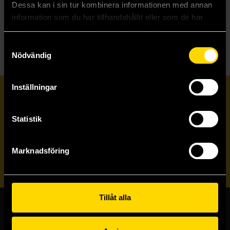
Dessa kan i sin tur kombinera informationen med annan
information som du har tillhandahållit eller som de har
Läs mer
samlat in när du har använt deras tjänster.
Samtyckesval
Nödvändig
Inställningar
Prenumerera på vårt nyhetsbrev
Statistik
Veckobrevet
Marknadsföring
Skicka
Tillåt alla
Butiker & kundtjänst