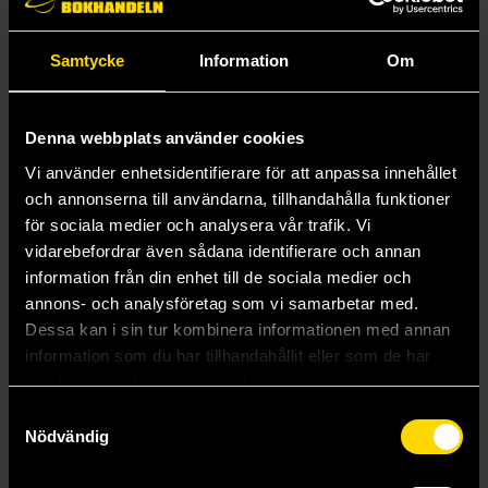
Classic Abstracts - Klassiska strategispel: Playing Cards - Kortlek
Ghibli: Princess Mononoke
229 kr
99 kr
Samtycke
Information
Om
Beställ
Läs mer
Denna webbplats använder cookies
Vi använder enhetsidentifierare för att anpassa innehållet
och annonserna till användarna, tillhandahålla funktioner
för sociala medier och analysera vår trafik. Vi
vidarebefordrar även sådana identifierare och annan
information från din enhet till de sociala medier och
annons- och analysföretag som vi samarbetar med.
Dessa kan i sin tur kombinera informationen med annan
information som du har tillhandahållit eller som de har
samlat in när du har använt deras tjänster.
Samtyckesval
Nödvändig