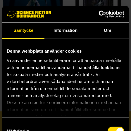
Samtycke
Information
Om
Emily Figurine 21 cm
Emily & Victor Framed Print
Denna webbplats använder cookies
Corpse Bride
Corpse Bride
Vi använder enhetsidentifierare för att anpassa innehållet
649 kr
299 kr
och annonserna till användarna, tillhandahålla funktioner
för sociala medier och analysera vår trafik. Vi
Beställ
Läs mer
vidarebefordrar även sådana identifierare och annan
information från din enhet till de sociala medier och
annons- och analysföretag som vi samarbetar med.
Dessa kan i sin tur kombinera informationen med annan
information som du har tillhandahållit eller som de har
samlat in när du har använt deras tjänster.
Prenumerera på vårt nyhetsbrev
Samtyckesval