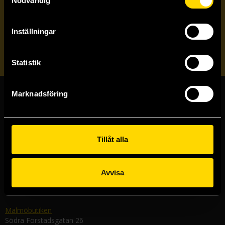
Nödvändig
Veckobrevet
Inställningar
Skicka
Statistik
Marknadsföring
Butiker & kundtjänst
Stockholmsbutiken
Västerlånggatan 48
Tillåt alla
111 29 Stockholm
Göteborgsbutiken
Avvisa
Kungsgatan 19
411 19 Göteborg
Malmöbutiken
Södra Förstadsgatan 26