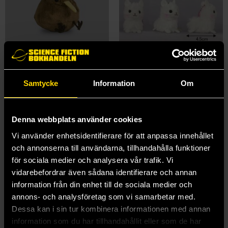
Plush Keychain: Kiwi Bird
Plush Keychain: Alpaca
Amuse: Puchimaru Animals
Amuse: Puchimaru Animals
129 kr
129 kr
Samtycke
Information
Om
Läs mer
Läs mer
Denna webbplats använder cookies
Vi använder enhetsidentifierare för att anpassa innehållet
och annonserna till användarna, tillhandahålla funktioner
för sociala medier och analysera vår trafik. Vi
vidarebefordrar även sådana identifierare och annan
information från din enhet till de sociala medier och
annons- och analysföretag som vi samarbetar med.
Dessa kan i sin tur kombinera informationen med annan
information som du har tillhandahållit eller som de har