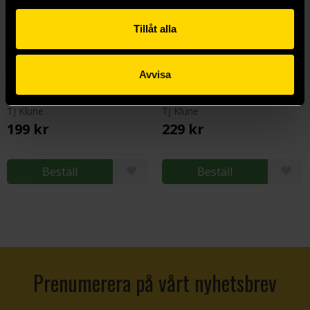
Tillåt alla
Avvisa
Under the Whispering Door
Wolfsong
TJ Klune
TJ Klune
199 kr
229 kr
Beställ
Beställ
Prenumerera på vårt nyhetsbrev