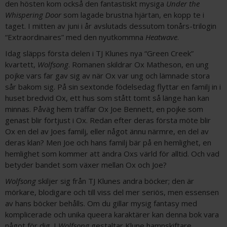
den hösten kom också den fantastiskt mysiga
Under the
Whispering Door
som lagade brustna hjärtan, en kopp te i
taget. I mitten av juni i år avslutads dessutom tonårs-trilogin
“Extraordinaires” med den nyutkommna
Heatwave
.
Idag släpps första delen i TJ Klunes nya “Green Creek”
kvartett,
Wolfsong
. Romanen skildrar Ox Matheson, en ung
pojke vars far gav sig av när Ox var ung och lämnade stora
sår bakom sig. På sin sextonde födelsedag flyttar en familj in i
huset bredvid Ox, ett hus som stått tomt så länge han kan
minnas. Påväg hem träffar Ox Joe Bennett, en pojke som
genast blir förtjust i Ox. Redan efter deras första möte blir
Ox en del av Joes familj, eller något ännu närmre, en del av
deras klan? Men Joe och hans familj bär på en hemlighet, en
hemlighet som kommer att ändra Oxs värld för alltid. Och vad
betyder bandet som växer mellan Ox och Joe?
Wolfsong
skiljer sig från TJ Klunes andra böcker; den är
mörkare, blodigare och till viss del mer seriös, men essensen
av hans böcker behålls. Om du gillar mysig fantasy med
komplicerade och unika queera karaktärer kan denna bok vara
något för dig. I
Wolfsong
gestaltar Klune hamnskiftare