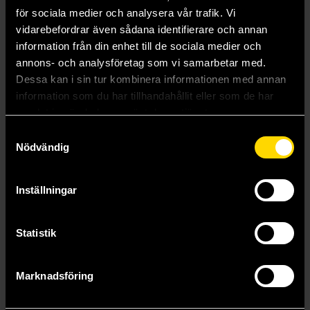
för sociala medier och analysera vår trafik. Vi
vidarebefordrar även sådana identifierare och annan
information från din enhet till de sociala medier och
annons- och analysföretag som vi samarbetar med.
The House in the Cerulean Sea
The House in the Cerulean Sea (Special Edition)
Dessa kan i sin tur kombinera informationen med annan
TJ Klune
TJ Klune
information som du har tillhandahållit eller som de har
189 kr
349 kr
samlat in när du har använt deras tjänster.
Längre leveranstid
Samtyckesval
Beställ
Beställ
Nödvändig
Inställningar
Statistik
Marknadsföring