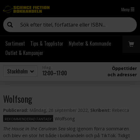
Meny
Sortiment
Tips & Topplistor
Nyheter & Kommande
Outlet & Kampanjer
Idag
Öppettider
12:00–17:00
och adresser
Wolfsong
Publicerad:
Måndag, 26 september 2022,
Skribent:
Rebecca
Wolfsong
REKOMMENDERAD FANTASY
The House in the Cerulean Sea
slog igenom förra sommaren
och blev en stor hit både i bokhandeln och på TikTok. Tidigt