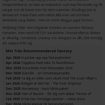
(shapeshifters), en klan av människor som kan förvandla sig till
vargar och de band som för dem samman. Elvaåriga Joe är
ämnad att träda fram som nästa alfa över sin och hela
Amerikas varg-klaner, men en mörk skugga jagar honom.
Wolfsong
följer den stigande trenden av vuxnare fantasy-
romaner, men med HBTQ+ karaktärer i huvudrollerna. Boken
är allvarlig, romantisk, steamy och viktigast av allt, helt omöjlig
att släppa ifrån sig.
Mer från Rekommenderad fantasy
Apr 2026
Vi packar upp nya fantasyböcker!
Apr 2026
Topplista med våra 10 favorithäxor
Mar 2026
Stora listan med fantasytips 2026
Mar 2026
Starside – en romantasysnackis
Feb 2026
Ta dig an rollen som skurk med The Scum Villain's
Self-Saving System-boxen!
Jan 2026
Äntligen är den här - The Poet Empress!
Dec 2025
Romantasy - bara hårda paket!
Nov 2025
Heir of Illusion – för dig som älskar Throne of
Glass och Quicksilver
Feb 2025
Vi har läst Omöjliga varelser – nästa stora
sagoepos?
Dec 2024
Hårda klappar till fantasyfantasten